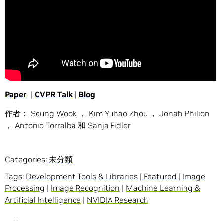
Paper
|
CVPR Talk
|
Blog
作者： Seung Wook ， Kim Yuhao Zhou ， Jonah Philion
， Antonio Torralba 和 Sanja Fidler
Categories:
未分類
Tags:
Development Tools & Libraries
|
Featured
|
Image
Processing
|
Image Recognition
|
Machine Learning &
Artificial Intelligence
|
NVIDIA Research