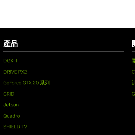
產品
DGX-1
DRIVE PX2
C
GeForce GTX 20 系列
GRID
Jetson
Quadro
SHIELD TV