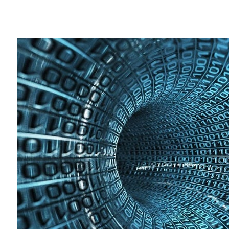
Share
在德國法蘭克福舉行的 ISC-HPCAC 學生
勝，同時在運算效能方面創下新猷。
2016 CHPC 隊員：Andries Bingani、Ashl
Avraham Bank、Craig Bester、Sabeehah 
（未在照片中者：Kayla-Jade Butkow 和指
在第五屆年度競賽中，來自南非和中國的學生隊
來自愛沙尼亞、新加坡和西班牙等地，由高中