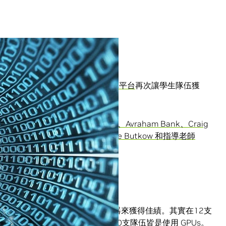
叢集競賽裡，
NVIDIA Tesla 加速運算平台
再次讓學生隊伍獲
ey Naudé、Bakhekile Ndlovu、
Ismail 和 Leanne Johnson
導老師 David Macleod）
伍雙雙使用 Tesla GPU 加速器來獲得佳績。其實在12支
生和大學生組成的隊伍裡，有10支隊伍皆是使用 GPUs。