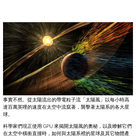
Share
多數人認為星球是固定不變的實心物體，穩坐在廣袤的太陽
系裡。
事實不然。從太陽流出的帶電粒子流「太陽風」以每小時高
達百萬英哩的速度在太空中流竄著，襲擊著太陽系的各大星
球。
科學家們現正使用 GPU 來揭開太陽風的奧秘，以及瞭解它們
在太空中橫衝直撞時，如何與太陽系裡的星球及其它物體產