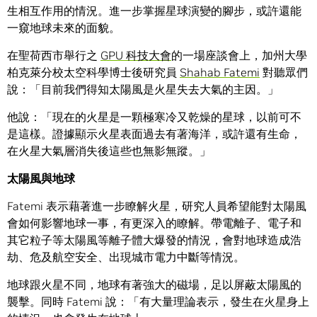
生相互作用的情況。進一步掌握星球演變的腳步，或許還能
一窺地球未來的面貌。
在聖荷西市舉行之
GPU 科技大會
的一場座談會上，加州大學
柏克萊分校太空科學博士後研究員
Shahab Fatemi
對聽眾們
說：「目前我們得知太陽風是火星失去大氣的主因。」
他說：「現在的火星是一顆極寒冷又乾燥的星球，以前可不
是這樣。證據顯示火星表面過去有著海洋，或許還有生命，
在火星大氣層消失後這些也無影無蹤。」
太陽風與地球
Fatemi 表示藉著進一步瞭解火星，研究人員希望能對太陽風
會如何影響地球一事，有更深入的瞭解。帶電離子、電子和
其它粒子等太陽風等離子體大爆發的情況，會對地球造成浩
劫、危及航空安全、出現城市電力中斷等情況。
地球跟火星不同，地球有著強大的磁場，足以屏蔽太陽風的
襲擊。同時 Fatemi 說：「有大量理論表示，發生在火星身上