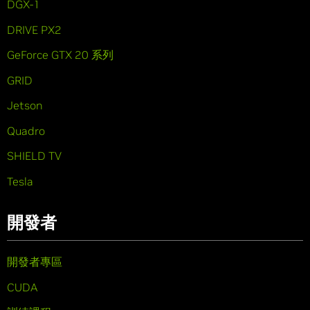
DGX-1
DRIVE PX2
GeForce GTX 20 系列
GRID
Jetson
Quadro
SHIELD TV
Tesla
開發者
開發者專區
CUDA