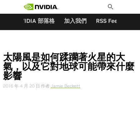
搜尋關鍵字:
Skip
Toggle
to
Search
content
夥伴
NVIDIA 部落格
加入我們
RSS Feeds
訂
太陽風是如何蹂躪著火星的大
氣，以及它對地球可能帶來什麼
影響
2016 年 4 月 20 日
作者
Jamie Beckett