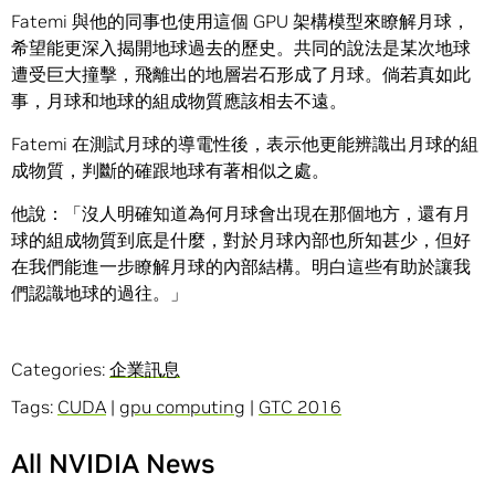
Fatemi 與他的同事也使用這個 GPU 架構模型來瞭解月球，
希望能更深入揭開地球過去的歷史。共同的說法是某次地球
遭受巨大撞擊，飛離出的地層岩石形成了月球。倘若真如此
事，月球和地球的組成物質應該相去不遠。
Fatemi 在測試月球的導電性後，表示他更能辨識出月球的組
成物質，判斷的確跟地球有著相似之處。
他說：「沒人明確知道為何月球會出現在那個地方，還有月
球的組成物質到底是什麼，對於月球內部也所知甚少，但好
在我們能進一步瞭解月球的內部結構。明白這些有助於讓我
們認識地球的過往。」
Categories:
企業訊息
Tags:
CUDA
|
gpu computing
|
GTC 2016
All NVIDIA News