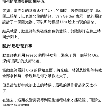
檢視情境模擬的因果關係。
譬如，當雲朵的陰影遮住了Uk u的臉時，製作團隊想要 Uku
閉上眼睛，以表達悲傷的情緒。Van Gelder 表示，他的團隊
設計了一個阻光器，可以即時模擬 Uku 臉上出現的雲朵。
結果就是，動畫師能夠確保角色的雙眼，於陰影打在臉上時
同步閉上。
關於
”
眉毛
”
這件事
動畫師也利用 Presto 的即時功能，避免了另一個關於 Uku
深鐫”眉毛”的技術問題。
當動畫師看到 Uku 的原始畫面，將光線、材質及陰影等特效
全部拿掉時，發現眉毛似乎動作太大了。
但是當陰影特效加上去的時候，眉毛的動作看起來又太小
了。
在過去，這類改變需要等到渲染過程結束才能確認，而那也
浪費了許多時間。