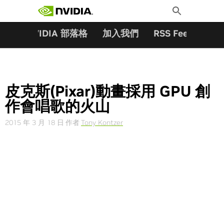
搜尋關鍵字:
Skip
Toggle
to
Search
content
夥伴
NVIDIA 部落格
加入我們
RSS Feeds
訂
皮克斯(Pixar)動畫採用 GPU 創
作會唱歌的火山
2015 年 3 月 18 日
作者
Tony Kontzer