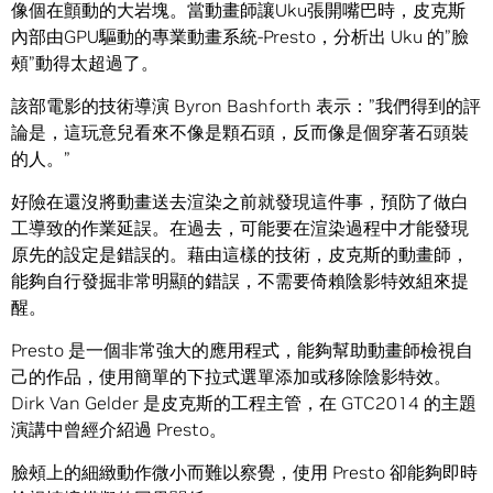
像個在顫動的大岩塊。當動畫師讓Uku張開嘴巴時，皮克斯
內部由GPU驅動的專業動畫系統-Presto，分析出 Uku 的”臉
頰”動得太超過了。
該部電影的技術導演 Byron Bashforth 表示：”我們得到的評
論是，這玩意兒看來不像是顆石頭，反而像是個穿著石頭裝
的人。”
好險在還沒將動畫送去渲染之前就發現這件事，預防了做白
工導致的作業延誤。在過去，可能要在渲染過程中才能發現
原先的設定是錯誤的。藉由這樣的技術，皮克斯的動畫師，
能夠自行發掘非常明顯的錯誤，不需要倚賴陰影特效組來提
醒。
Presto 是一個非常強大的應用程式，能夠幫助動畫師檢視自
己的作品，使用簡單的下拉式選單添加或移除陰影特效。
Dirk Van Gelder 是皮克斯的工程主管，在 GTC2014 的主題
演講中曾經介紹過 Presto。
臉頰上的細緻動作微小而難以察覺，使用 Presto 卻能夠即時