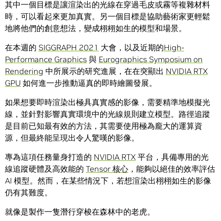
其中一個目標是讓渲染出的光線在穿過毛皮或霧等複雜材料
時，可以看起來更加真實。另一個目標是協助藝術家更輕鬆
地將他們的創意想法，變成栩栩如生的模型和場景。
在本週的
SIGGRAPH 2021
大會，以及近期的
High-
Performance Graphics
與
Eurographics Symposium on
Rendering
中所展示的研究進展，在在突顯出
NVIDIA RTX
GPU
如何進一步推動逼真的即時繪圖發展。
如果想要即時渲染出極具真實感的影像，需要精準地模擬光
線，並針對影響真實環境中的光線規則建立模型。路徑追蹤
是目前已知最有效的方法，其需要使用極為龐大的運算資
源，但最終能呈現出令人驚嘆的影像。
專為這項任務量身打造的
NVIDIA RTX
平台，具備專用的光
線追蹤硬體及高效能的
Tensor 核心
，能夠以絕佳的效率評估
AI 模型。然而，在某些情況下，若想渲染出栩栩如生的影像
仍有其難度。
就像是製作一隻潛行穿梭在森林中的老虎。