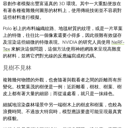
容創作者模擬出豐富逼真的 3D 環境。其中一大重點便放在
有著各種複雜幾何圖形的材料上，使用傳統技術並不容易對
這些材料進行模擬。
Polo 衫上的布料編織紋路、地毯材質的紋理，或是一片草葉
上的特徵，往往比一個像素還要小得多，因此很難有效儲存
及渲染這些細微的特徵表現。NVIDIA 的研究人員使用
NeRF-
Tex
來解決這個問題，這個方法使用神經網路來呈現高難度
的材料，並將它們對光線的反應編寫成程式碼。
見樹不見林
複雜幾何物體的外觀，也會隨著與觀看者之間的距離而有所
變化。枝繁葉茂的樹便是一例：近距離看，樹枝、樹葉、樹
皮上都有著大量的細節；而從遠處看，就只是一抹綠色。
細膩地渲染森林場景中另一端樹木上的樹皮和樹葉，也較為
浪費時間。不過放大特寫時，模型應該要盡可能呈現最真實
的樣貌。