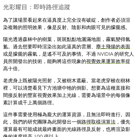
光彩耀目：即時路徑追蹤
為了讓場景看起來在逼真度上完全沒有破綻，創作者必須渲
染複雜的照明效果，像是反射、陰影和肉眼可見的朦朧感。
陽光透過森林中的樹葉，斑斑點點地灑滿地面，霧氣變得氤
氳。過去想要即時渲染出如此逼真的雲層、
塵土飛揚的表面
或是朦朧的霧氣，是遙不可及的事情。不過 NVIDIA 的研究人
員所開發出的技術，能夠將這些現象的
視覺效果運算效率
提
高十倍。
老虎身上既被陽光照射，又被樹木遮蔽。當老虎穿梭在樹林
裡，可以清楚看見下方池塘中牠的倒影。想要為這種直接和
間接反射的豐富視覺效果加上光線，需要為場景中的每個像
素計算成千上萬個路徑。
這件事需要使用極為龐大的運算資源，且無法即時進行。因
此，我們的研究團隊為此開發出一個
路徑取樣演算法
，優先
運算最有可能成就最終畫面的光線路徑及反射，也將渲染影
像的速度提高 100 倍以上。