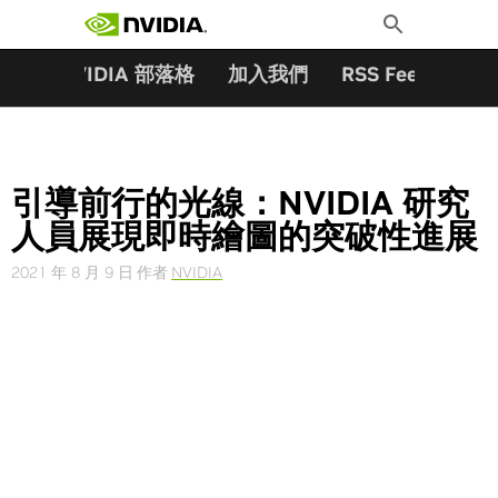
搜尋關鍵字:
Skip
Toggle
to
Search
content
夥伴
NVIDIA 部落格
加入我們
RSS Feeds
訂
引導前行的光線：NVIDIA 研究
人員展現即時繪圖的突破性進展
2021 年 8 月 9 日
作者
NVIDIA