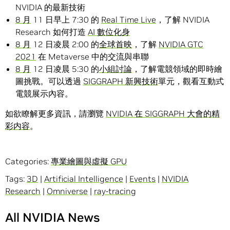
NVIDIA 的最新技術
8 月
11 日早上 7:30 的
Real Time Live
，了解 NVIDIA
Research 如何打造
AI 數位化身
8 月
12 日凌晨 2:00 的
全球首映
，了解
NVIDIA GTC
2021
在 Metaverse 中的交流與串聯
8 月
12 日凌晨 5:30 的
小組討論
，了解電競領域的即時繪
圖挑戰。可以透過
SIGGRAPH 新興技術
單元，觀看互動式
電競展示內容。
如欲瞭解更多資訊，請瀏覽
NVIDIA 在 SIGGRAPH 大會的精
彩内容
。
Categories:
專業繪圖與虛擬 GPU
Tags:
3D
|
Artificial Intelligence
|
Events
|
NVIDIA
Research
|
Omniverse
|
ray-tracing
All NVIDIA News