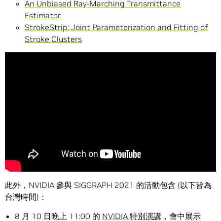
An Unbiased Ray-Marching Transmittance
Estimator
StrokeStrip: Joint Parameterization and Fitting of
Stroke Clusters
此外，NVIDIA 參與 SIGGRAPH 2021 的活動包含 (以下皆為
台灣時間)：
8 月 10 日晚上 11:00 的
NVIDIA 特別演講
，會中展示