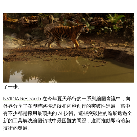
Share
電腦繪圖與人工智慧 (AI) 是 NVIDIA 的發展基石，兩者結合讓
創作者離實現即時渲染電影畫質般的 3D 影像目標，又更近
了一步。
NVIDIA Research
在今年夏天舉行的一系列繪圖會議中，向
外界分享了在即時路徑追蹤和內容創作的突破性進展，當中
有不少都是採用最頂尖的 AI 技術。這些突破性的進展透過全
新的工具解決繪圖領域中最困難的問題，進而推動即時渲染
技術的發展。