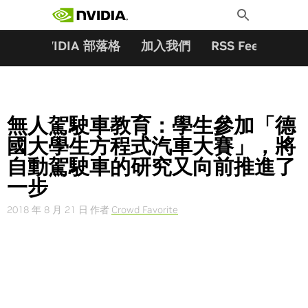
搜尋關鍵字:
Skip
Toggle
to
Search
content
夥伴
NVIDIA 部落格
加入我們
RSS Feeds
訂
無人駕駛車教育：學生參加「德
國大學生方程式汽車大賽」，將
自動駕駛車的研究又向前推進了
一步
2018 年 8 月 21 日
作者
Crowd Favorite