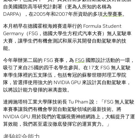
自美國國防高等研究計劃署（更為人所知的名稱為
DARPA），在2005年和2007年所資助的多項
大學賽事
。
本月稍早在德國霍根海姆賽道舉行的 Formula Student
Germany（FSG，德國大學生方程式汽車大賽）無人駕駛車
大賽，讓學生們有機會測試和展示其開發自動駕駛車的技
能。
今年舉辦第二屆的 FSG 賽事，為
FSG
國際設計活動的一環，
吸引了來自25國的四千名學生參與。在17支 FSG 無人駕駛
車學生隊裡的五支隊伍，包括奪冠的蘇黎世聯邦理工學院
隊，皆選擇使用強大的 NVIDIA GPU 來設計其自動駕駛車，
以將設計能力發揮的淋漓盡致。
達姆施塔特工業大學隊技術長 Tu Pham 說：「FSG 無人駕駛
車賽事讓我們有機會學習自動駕駛領域的最新技術。將
NVIDIA GPU 用於我們的電腦視覺神經網路上，大幅提升了運
算效能，我們甚至還沒徹底發揮它的運算實力。」
考驗綜合能力