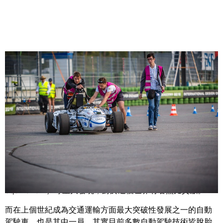
Share
FSG 賽事冠軍 ETH Zurich 隊及其它大學生組成的隊伍，靠著
NVIDIA 的 GPU 參與這場全球性的無人駕駛賽事。
由大學生研究出的胰島素、量子理論與納許均衡（Nash
equilibrium）等重大發現，對於這個世界有著無比貢獻。
而在上個世紀成為交通運輸方面最大突破性發展之一的自動
駕駛車，也是其中一員。其實目前多數自動駕駛技術皆脫胎