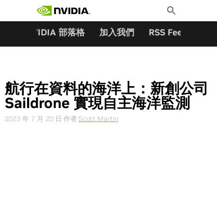
搜尋關鍵字:
Skip
Toggle
to
Search
content
夥伴
NVIDIA 部落格
加入我們
RSS Feeds
訂
航行在資料的海洋上：新創公司
Saildrone 實現自主海洋監測
2023 年 7 月 20 日
作者
Scott Martin