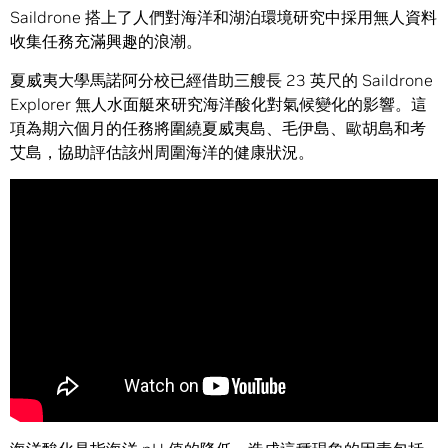
Saildrone 搭上了人們對海洋和湖泊環境研究中採用無人資料
收集任務充滿興趣的浪潮。
夏威夷大學馬諾阿分校已經借助三艘長 23 英尺的 Saildrone
Explorer 無人水面艇來研究海洋酸化對氣候變化的影響。這
項為期六個月的任務將圍繞夏威夷島、毛伊島、歐胡島和考
艾島，協助評估該州周圍海洋的健康狀況。