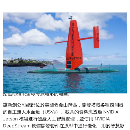
Share
Saildrone 在自主海洋監測領域引起了轟動。
這家新創公司的海洋資料收集技術已在北大西洋近距離追蹤
颶風，在太平洋發現了一座 3,200 英尺高的海底山脈，並開
始協助繪製全球海底地形的地圖。
該新創公司總部位於美國舊金山灣區，開發搭載各種感測器
的自主無人水面艇（USVs）。載具的資料流透過
NVIDIA
Jetson
模組進行邊緣人工智慧處理，並使用
NVIDIA
DeepStream
軟體開發套件在原型中進行優化，用於智慧影