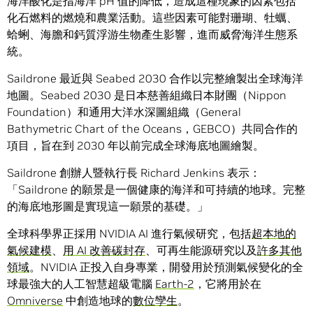
海洋酸化是指海洋 pH 值的降低，造成這種現象的因素包括
化石燃料的燃燒和農業活動。這些因素可能對珊瑚、牡蠣、
蛤蜊、海膽和鈣質浮游生物產生影響，進而威脅海洋生態系
統。
Saildrone 最近與 Seabed 2030 合作以完整繪製出全球海洋
地圖。Seabed 2030 是日本慈善組織日本財團（Nippon
Foundation）和通用大洋水深圖組織（General
Bathymetric Chart of the Oceans，GEBCO）共同合作的
項目，旨在到 2030 年以前完成全球海底地圖繪製。
Saildrone 創辦人暨執行長 Richard Jenkins 表示：
「Saildrone 的願景是一個健康的海洋和可持續的地球。完整
的海底地形圖是實現這一願景的基礎。」
全球科學界正採用 NVIDIA AI 進行氣候研究，包括
超本地的
氣候建模
、
用 AI 改善碳封存
、可再生能源研究以及
許多其他
領域
。NVIDIA 正投入自身專業，開發用於預測氣候變化的全
球最強大的人工智慧超級電腦
Earth-2
，它將用於在
Omniverse
中創造地球的
數位孿生
。