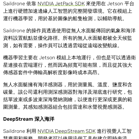
Saildrone 依靠
NVIDIA JetPack SDK
來使用在 Jetson 平台
上進行硬體加速邊緣人工智慧的完整開發環境。它在模組上
運行機器學習，用於基於圖像的船隻檢測，以輔助導航。
Saildrone 的操作員透過使用從無人水面艇傳回的氣象和海洋
資料設置航點並優化路徑。所有的無人水面艇都被全天候監
測，如有需要，操作員可以透過雲端從遠端改變航線。
機器學習主要在 Jetson 模組上本地運行，但也是可以透過衛
星連接在雲端運行，然而因為頻寬可能有限，而且從其強大
傳感器套件中傳輸高解析度影像時成本高昂。
無人水面艇擁有海洋感測器，用於測量風、溫度、鹽度和含
碳量。該公司還利用測深感測器對海洋及湖底進行研究，包
括單波束或多波束深海聲納測繪，以便進行更深或更廣的範
圍測量。其感知感測器組合包括雷達和水聲視覺感測器。
DeepStream
深入海洋
Saildrone 利用
NVIDIA DeepStream SDK
進行視覺人工智
慧應用和服務。開發者可以使用這個工具包建立即時串流，