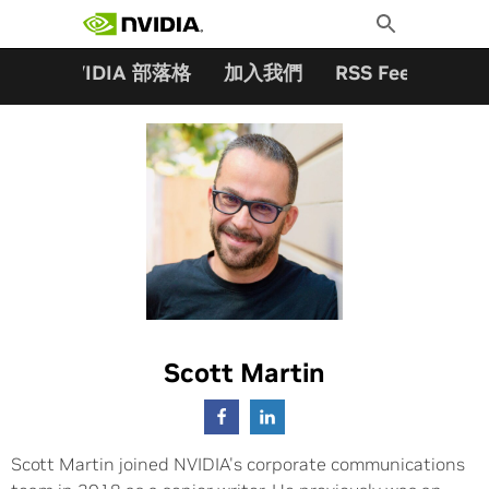
搜尋關鍵字:
Skip
Toggle
to
Search
content
夥伴
NVIDIA 部落格
加入我們
RSS Feeds
訂
Scott Martin
Scott Martin joined NVIDIA's corporate communications