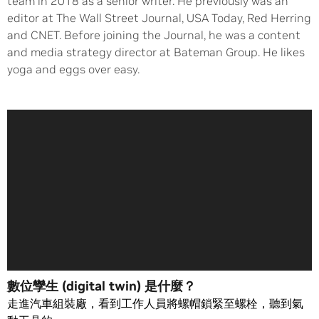
team in 2018 as a senior writer. He previously was an
editor at The Wall Street Journal, USA Today, Red Herring
and CNET. Before joining the Journal, he was a content
and media strategy director at Bateman Group. He likes
yoga and eggs over easy.
數位孿生 (digital twin) 是什麼？
走進汽車組裝廠，看到工作人員將螺帽鎖緊至螺栓，聽到氣