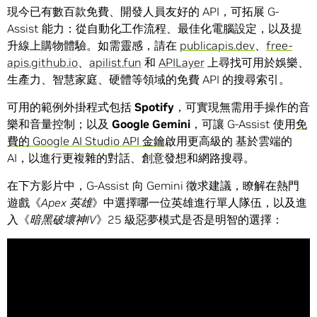
現今已有數百款免費、開發人員友好的 API，可拓展 G-
Assist 能力：從自動化工作流程、最佳化電腦設定，以及提
升線上購物體驗。如需靈感，請在
publicapis.dev
、
free-
apis.github.io
、
apilist.fun
和
APILayer
上尋找可用於娛樂、
生產力、智慧家庭、硬體等領域的免費 API 的搜尋索引。
可用的範例外掛程式包括
Spotify
，可實現無需用手操作的音
樂和音量控制；以及
Google Gemini
，可讓 G-Assist 使用
免
費的 Google AI Studio API 金鑰
啟用更高級的 基於雲端的
AI，以進行更複雜的對話、創意發想和網路搜尋。
在下方影片中，G-Assist 向 Gemini 徵求建議，瞭解在熱門
遊戲《
Apex 英雄
》中選擇哪一位英雄進行單人隊伍，以及進
入《
暗黑破壞神IV
》25 級惡夢模式是否是明智的選擇：