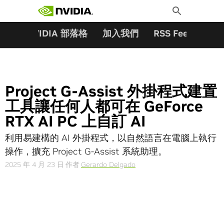
搜尋關鍵字:
Skip
Toggle
to
Search
content
夥伴
NVIDIA 部落格
加入我們
RSS Feeds
訂
Project G-Assist 外掛程式建置
工具讓任何人都可在 GeForce
RTX AI PC 上自訂 AI
利用易建構的 AI 外掛程式，以自然語言在電腦上執行
操作，擴充 Project G-Assist 系統助理。
2025 年 4 月 23 日
作者
Gerardo Delgado