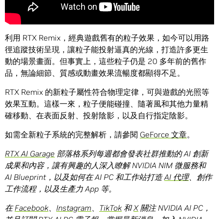
利用 RTX Remix，經典遊戲舊有的粒子效果，如今可以用路
徑追蹤技術呈現，讓粒子能投射逼真的光線，打造許多更生
動的場景畫面。但事實上，這些粒子仍是 20 多年前的舊作
品，無論細節、質感或動畫效果流暢度都顯得不足。
RTX Remix 的新粒子屬性符合物理定律，可與遊戲的光照等
效果互動。這樣一來，粒子便能碰撞、隨著風和其他力量精
確移動、在表面反射、投射陰影，以及自行指定陰影。
如需全新粒子系統的完整解析，請參閱
GeForce 文章
。
RTX AI Garage
部落格系列每週都會發表社群推動的 AI 創新
成果和內容，讓有興趣的人深入瞭解 NVIDIA NIM 微服務和
AI Blueprint，以及如何在 AI PC 和工作站打造
AI 代理
、創作
工作流程，以及生產力 App 等。
在
Facebook
、
Instagram
、
TikTok
和
X
關注 NVIDIA AI PC，