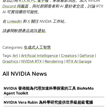
並且訂閱
RTX AI PC 電子報
，掌握最新消息。加入 NVIDIA
Discord 伺服器
，與社群開發者和 AI 愛好者交流，討論 RTX
AI 可實現哪些可能性。
在
LinkedIn
和
X
關注 NVIDIA 工作站。
請參閱軟體產品資訊
通知
。
Categories:
生成式人工智慧
Tags:
Art
|
Artificial Intelligence
|
Creators
|
GeForce
|
Graphics
|
NVIDIA RTX
|
Rendering
|
RTX AI Garage
All NVIDIA News
NVIDIA 發佈能為代理加速科學探索的工具 BioNeMo
Agent Toolkit
NVIDIA Vera Rubin 為科學研究提供世界級超級電腦