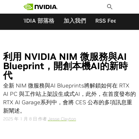
搜尋關鍵字:
Skip
Toggle
to
Search
content
夥伴
NVIDIA 部落格
加入我們
RSS Feeds
訂
利用 NVIDIA NIM 微服務與AI
Blueprint，開創本機AI的新時
代
全新 NIM 微服務與AI Blueprints將解鎖如何在 RTX
AI PC 與工作站上架設生成式AI，此外，在首度發布的
RTX AI Garage系列中，會將 CES 公布的多項訊息重
新闡述。
2025 年 1 月 8 日
作者
Jesse Clayton