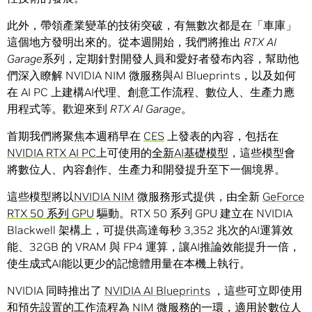
此外，帶領產業變革的技術突破，有無數次都是在「車庫」
這個地方發明出來的。從本週開始，我們將推出
RTX AI
Garage
系列，定期針對開發人員和愛好者發布內容，幫助他
們深入瞭解 NVIDIA NIM 微服務與AI Blueprints，以及如何
在 AI PC 上建構AI代理、創意工作流程、數位人、生產力應
用程式等。歡迎來到
RTX AI Garage
。
首期我們將聚焦本週稍早在
CES
上發表的內容，包括在
NVIDIA RTX AI PC
上可使用的
全新AI基礎模型
，這些模型會
將數位人、內容創作、生產力和開發提升至下一個境界。
這些模型將以
NVIDIA NIM
微服務形式提供，由全新
GeForce
RTX 50 系列 GPU
驅動。RTX 50 系列 GPU 建立在 NVIDIA
Blackwell 架構上，可提供高達每秒 3,352 兆次的AI運算效
能、32GB 的 VRAM 與 FP4 運算，讓AI推論效能提升一倍，
使生成式AI能以更少的記憶體用量在本機上執行。
NVIDIA 同時推出了
NVIDIA AI Blueprints
，這些可立即使用
和預先設置的工作流程為 NIM 微服務的一環，適用於數位人