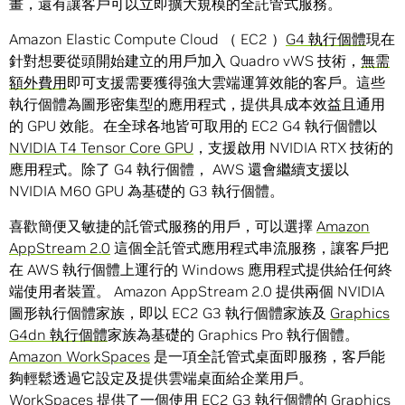
畫，還有讓客戶可以立即擴大規模的全託管式服務。
Amazon Elastic Compute Cloud （ EC2 ）
G4 執行個體
現在
針對想要從頭開始建立的用戶加入 Quadro vWS 技術，
無需
額外費用
即可支援需要獲得強大雲端運算效能的客戶。這些
執行個體為圖形密集型的應用程式，提供具成本效益且通用
的 GPU 效能。在全球各地皆可取用的 EC2 G4 執行個體以
NVIDIA T4 Tensor Core GPU
，支援啟用 NVIDIA RTX 技術的
應用程式。除了 G4 執行個體， AWS 還會繼續支援以
NVIDIA M60 GPU 為基礎的 G3 執行個體。
喜歡簡便又敏捷的託管式服務的用戶，可以選擇
Amazon
AppStream 2.0
這個全託管式應用程式串流服務，讓客戶把
在 AWS 執行個體上運行的 Windows 應用程式提供給任何終
端使用者裝置。 Amazon AppStream 2.0 提供兩個 NVIDIA
圖形執行個體家族，即以 EC2 G3 執行個體家族及
Graphics
G4dn 執行個體
家族為基礎的 Graphics Pro 執行個體。
Amazon WorkSpaces
是一項全託管式桌面即服務，客戶能
夠輕鬆透過它設定及提供雲端桌面給企業用戶。
WorkSpaces 提供了一個使用 EC2 G3 執行個體的 Graphics