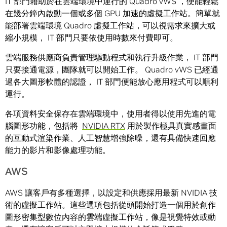
IT 部門藉助於在雲端環境中運行的 Quadro vWS ，便能輕鬆
在幾分鐘內啟動一個或多個 GPU 加速的虛擬工作站。簡單就
能部署雲端環境 Quadro 虛擬工作站，可以視需求來擴大或
縮小規模， IT 部門只要依使用時數來付費即可。
雲端服務供應商負責管理驅動程式和執行升級作業， IT 部門
只要接通電源，團隊就可以開始工作。 Quadro vWS 已經通
過各大圖形軟體的認證， IT 部門便能放心應用程式可以順利
運行。
各項資料安全保存在雲端環境中，使用者得以使用先進的電
腦圖形功能，包括將
NVIDIA RTX
用於製作極具真實感畫面
的互動式渲染作業、人工智慧增強除噪，還有具備快速回應
能力的影片和影像處理功能。
AWS
AWS 讓客戶有多種選擇，以設定和供應採用最新 NVIDIA 技
術的虛擬工作站。這些選項包括從頭開始打造一個用於創作
圖形密集型數位內容的雲端虛擬工作站，像是視覺特效或動