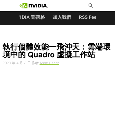
搜尋關鍵字:
Skip
Toggle
to
Search
content
夥伴
NVIDIA 部落格
加入我們
RSS Feeds
訂
執行個體效能一飛沖天：雲端環
境中的 Quadro 虛擬工作站
2020 年 4 月 2 日
作者
Anne Hecht