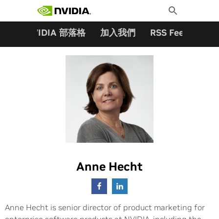
搜尋關鍵字:
Skip
Toggle
to
Search
content
夥伴
NVIDIA 部落格
加入我們
RSS Feeds
訂
Anne Hecht
Anne Hecht is senior director of product marketing for
enterprise software products at NVIDIA, including the