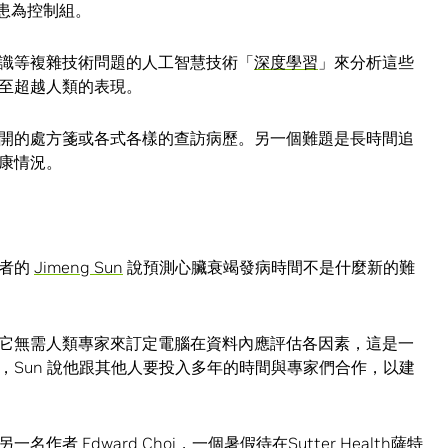
病患為控制組。
識等複雜技術問題的人工智慧技術「
深度學習
」來分析這些
至超越人類的表現。
開的處方箋或各式各樣的查訪病歷。另一個難題是長時間追
康情況。
作者的
Jimeng Sun
說預測心臟衰竭發病時間不是什麼新的難
它無需人類專家來訂定電腦在資料內應評估各因素，這是一
，Sun 說他跟其他人要投入多年的時間與專家們合作，以建
的另一名作者
Edward Choi
，一個暑假待在Sutter Health薩特