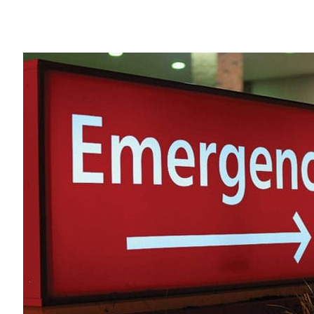
Share
你應該不想在急診室裡，才知道自己有著心
分析電子病歷表的研究人員運用人工智慧與 
病患是否會出現心臟衰竭的情況。
一個位於北加州的非營利研究團隊Sutter
臟衰竭並且搶救生命。
Sutter Health的一位資深資料科學家 
況的結果，並且改善他們的生活品質」同時
的這件事，讓我非常興奮。」