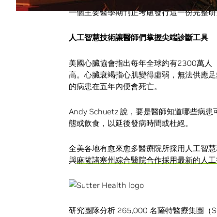
一個主要醫學期刊正考慮發行這一份完整研
人工智慧技術讓醫師們掌握尖端診斷工具
美國心臟協會指出每年全球約有2300萬人
高。心臟衰竭指心肌變得虛弱，無法供應足
的病患在五年內便會死亡。
Andy Schuetz 說，要是醫師知道
態或飲食，以延後發病時間或杜絕。
全美各地有愈來愈多醫療院所採用人工智慧和 N
與
麻薩諸塞州綜合醫院合作採用最新的人工
研究團隊分析 265,000 名薩特醫療集團（Su