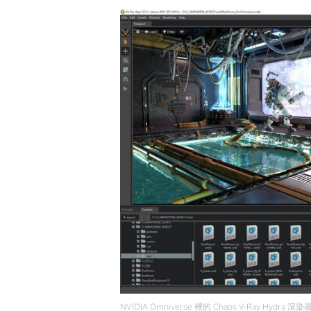
NVIDIA Omniverse 裡的 Chaos V-Ray Hydra 