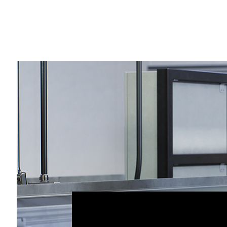
Share
已有超過 15 萬人下載
NVIDIA Omniverse
巨大進展，能以全新高度即時模擬出精準符
NVIDIA 今日在 GTC 大會上宣佈將推出新
Connector
和函式庫，將該平台的商業生態
師、工程師和研究人員將更容易取得 Omnive