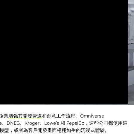
企業
增強其開發管道
和創意工作流程。Omniverse
tze、DNEG、Kroger、Lowe’s 和 PepsiCo，這些公司都使用這
模型，或者為客戶開發畫面栩栩如生的沉浸式體驗。