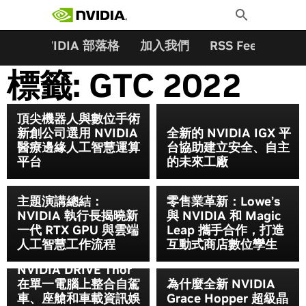
搜尋關鍵字:
Skip
Toggle
to
Search
content
夥伴
NVIDIA 部落格
加入我們
RSS Feeds
訂
標籤:
GTC 2022
頂尖機器人與數位手術
新創公司選用 NVIDIA
全新的 NVIDIA IGX 平
醫療邊緣人工智慧運算
台協助建立安全、自主
平台
的未來工廠
主題演講總結：
零售業革新：Lowe’s
NVIDIA 執行長揭曉新
與 NVIDIA 和 Magic
一代 RTX GPU 與雲端
Leap 攜手合作，打造
人工智慧工作流程
互動式商店數位孿生
NVIDIA DRIVE Thor
在單一電腦上整合自駕
為什麼全新 NVIDIA
車、座艙和車載資訊娛
Grace Hopper 超級晶