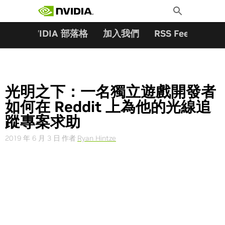
搜尋關鍵字:
Skip
Toggle
to
Search
content
夥伴
NVIDIA 部落格
加入我們
RSS Feeds
訂
光明之下：一名獨立遊戲開發者
如何在 Reddit 上為他的光線追
蹤專案求助
2019 年 6 月 3 日
作者
Ryan Hintze