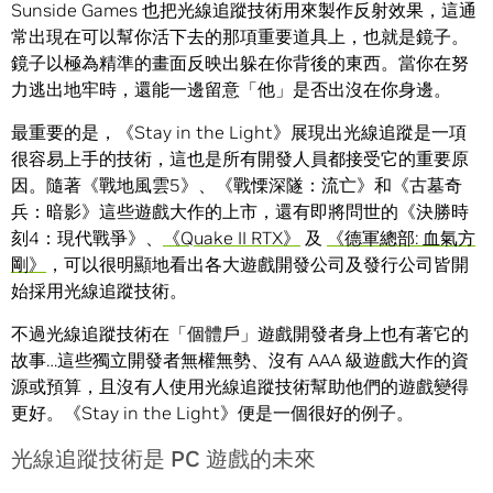
Sunside Games 也把光線追蹤技術用來製作反射效果，這通
常出現在可以幫你活下去的那項重要道具上，也就是鏡子。
鏡子以極為精準的畫面反映出躲在你背後的東西。當你在努
力逃出地牢時，還能一邊留意「他」是否出沒在你身邊。
最重要的是，《Stay in the Light》展現出光線追蹤是一項
很容易上手的技術，這也是所有開發人員都接受它的重要原
因。隨著《戰地風雲5》、《戰慄深隧：流亡》和《古墓奇
兵：暗影》這些遊戲大作的上市，還有即將問世的《決勝時
刻4：現代戰爭》、
《Quake II RTX》
及
《德軍總部: 血氣方
剛》
，可以很明顯地看出各大遊戲開發公司及發行公司皆開
始採用光線追蹤技術。
不過光線追蹤技術在「個體戶」遊戲開發者身上也有著它的
故事…這些獨立開發者無權無勢、沒有 AAA 級遊戲大作的資
源或預算，且沒有人使用光線追蹤技術幫助他們的遊戲變得
更好。《Stay in the Light》便是一個很好的例子。
光線追蹤技術是 PC 遊戲的未來