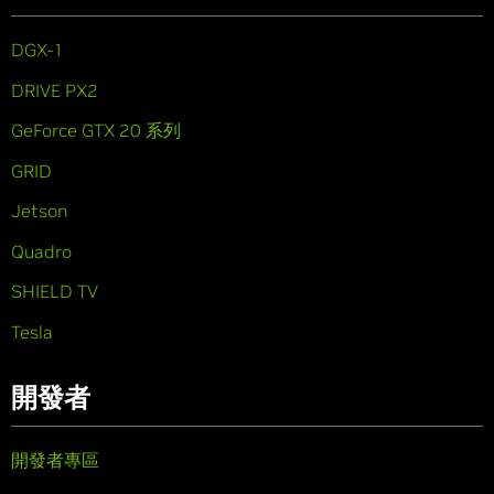
DGX-1
DRIVE PX2
GeForce GTX 20 系列
GRID
Jetson
Quadro
SHIELD TV
Tesla
開發者
開發者專區