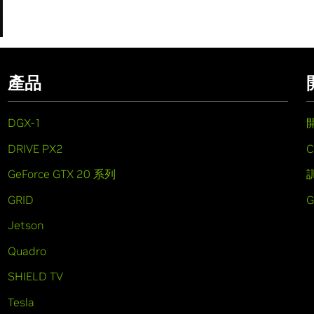
產品
DGX-1
DRIVE PX2
C
GeForce GTX 20 系列
GRID
Jetson
Quadro
SHIELD TV
Tesla