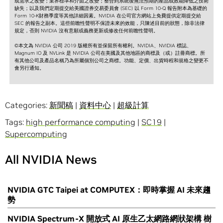
或需求之改變；業界標準和介面之改變；整合到系統後無法預期的產品或效能降低之技術
缺失；以及我們定期提交給美國證券交易委員會 (SEC) 以 Form 10-Q 報告附本為基礎的
Form 10-K財務季度等其他詳細因素。NVIDIA 在公司官方網站上免費提供定期提交給
SEC 的報告之副本。這些前瞻性聲明不保證未來的效能，只陳述目前的狀態，除非法律
規定，否則 NVIDIA 沒有意願或義務更新或修改任何前瞻性聲明。
©本文為 NVIDIA 公司 2019 版權所有並保留所有權利。NVIDIA、NVIDIA 標誌、
Magnum IO 及 NVLink 是 NVIDIA 公司在美國及其他地區的商標及（或）註冊商標。所
有其他公司及產品名稱乃為所屬個別公司之商標。功能、定價、出貨時程和規格之變更不
會另行通知。
Categories:
新聞稿
|
資料中心
|
超級計算
Tags:
high performance computing
|
SC19
|
Supercomputing
All NVIDIA News
NVIDIA GTC Taipei at COMPUTEX：即時掌握 AI 未來趨
勢
NVIDIA Spectrum-X 開放式 AI 原生乙太網路網狀架構 樹