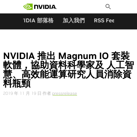
搜尋關鍵字:
Skip
Toggle
to
Search
content
夥伴
NVIDIA 部落格
加入我們
RSS Feeds
訂
NVIDIA 推出 Magnum IO 套裝
軟體，協助資料科學家及 人工智
慧、高效能運算研究人員消除資
料瓶頸
2019 年 11 月 19 日
作者
pressrelease