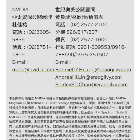
NVIDIA
世紀奧美公關顧問
亞太資深公關經理
黃晨瑀/林欣怡/詹淑君
杜佳祐
電話：(02) 2577-2100
電話：(02)6605-
分機 826/817/807
5856
傳真：(02) 2577-1600
傳真：(02)8751-
行動電話: 0931-309553/0916-
1809
788690/0975-251507
E-mail:
E-mail:
metu@nvidia.com
BonnieCY.Huang@eraogilvy.com
AndreaHI.Lin@eraogilvy.com
ShirleySC.Chan@eraogilvy.com
本新聞稿可能包含 NVIDIA 根據目前預期所做出的前瞻性聲明；包含但不限於 NVIDIA
Magnum IO 與 NVIDIA GPUDirect Storage 的效能表現、優勢、影響性及上市時程；資
料規模呈指數增長，且移動資料進行處理，是資料中心最大的挑戰和成本之一；高效能運
算與人工智慧研究人員需要取得的資料量持續增長；以及使用 IBM Spectrum Scale 與
NVIDIA GPU 加速技術的影響性。這些前瞻性聲明包含可能導致實質結果與預期不符之風
險與不確定因素。多項重要因素可能導致實際結果與前瞻性聲明所示之結果出現重大差
異，所及範圍有全球經濟情況、我們的產品借重第三方協力廠商之製造、組合、封裝和測
試之部分；技術發展和市場競爭之影響；新產品或技術之發展或我們現有產品與技術之提
升；市場接受我們的產品或合作夥伴產品的程度；設計、製造或軟體的缺失；消費者偏好