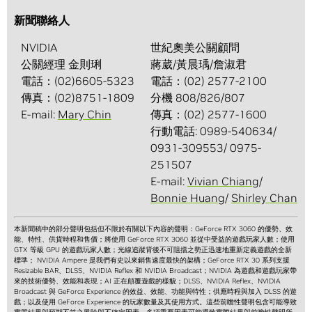
新聞聯絡人
NVIDIA
世紀奧美公關顧問
公關經理 金則琍
蔣葳/黃晨瑀/詹淑君
電話：(02)6605-5323
電話：(02) 2577-2100
傳真：(02)8751-1809
分機 808/826/807
E-mail:
Mary Chin
傳真：(02) 2577-1600
行動電話: 0989-540634/
0931-309553/ 0975-
251507
E-mail:
Vivian Chiang
/
Bonnie Huang
/
Shirley Chan
本新聞稿中的部分聲明包括但不限於有關以下內容的聲明：GeForce RTX 3060 的優勢、效
能、特性、供貨時程和售價；將使用 GeForce RTX 3060 並從中受益的遊戲玩家人數；使用
GTX 等級 GPU 的遊戲玩家人數；光線追蹤背後不可阻擋之勢正迅速地重新定義遊戲的全新
標準； NVIDIA Ampere 是我們有史以來銷售速度最快的架構；GeForce RTX 30 系列支援
Resizable BAR、DLSS、NVIDIA Reflex 和 NVIDIA Broadcast；NVIDIA 為遊戲和遊戲玩家帶
來的技術優勢、效能和表現；AI 正在顛覆遊戲的樣貌；DLSS、NVIDIA Reflex、NVIDIA
Broadcast 與 GeForce Experience 的效益、效能、功能與特性；供應時程與加入 DLSS 的遊
戲；以及使用 GeForce Experience 的玩家數量及其使用方式。這些前瞻性聲明包含可能導致