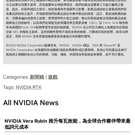
實質結果與預期不符之風險與不確定因素。多項重要因素可能導致實際結果與前瞻性聲明所
示之結果出現重大差異，所及範圍有全球經濟情況；我們的產品借重第三方協力廠商之製
造、組合、封裝和測試之部分；技術發展和市場競爭之影響；新產品或技術之發展或我們現
有產品與技術之提升；市場接受我們的產品或合作夥伴產品的程度；設計、製造或軟體的缺
失；消費者偏好或需求之改變；業界標準和介面之改變；整合到系統後無法預期的產品或效
能降低之技術缺失；以及我們定期提交給美國證券交易委員會（SEC）以 Form 10-Q 報告附
本為基礎的Form 10-K財務季度等其他詳細因素。NVIDIA 在公司官方網站上免費提供定期提
交給 SEC 的報告之副本。這些前瞻性聲明不保證未來的效能，只陳述目前的狀態，除非法律
規定，否則 NVIDIA 沒有意願或義務更新或修改任何前瞻性聲明。
©2020 NVIDIA Corporation版權所有。NVIDIA、NVIDIA 標誌、DGX 和 TensorRT 是
NVIDIA Corporation 在美國和其他國家/地區的商標和/或註冊商標。其他公司和產品名稱可
能為與之相關的各自公司的商標。功能、價格、供貨情況和規格如有變更，恕不另行通知。
Categories:
新聞稿
|
遊戲
Tags:
NVIDIA RTX
All NVIDIA News
NVIDIA Vera Rubin 推升每瓦效能，為全球合作夥伴帶來最
低詞元成本