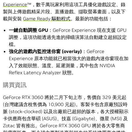
Experience
™，數千萬玩家利用這項工具優化遊戲設定、錄
製與上傳遊戲精采片段、直播遊戲、擷取螢幕畫面，以及下
載與安裝
Game Ready 驅動程式
。最新的功能包括：
一鍵自動調整
GPU
：GeForce Experience 現在支援 GPU
調整，這項功能透過先進的掃瞄演算法自動建立超頻設定
檔。
強化的遊戲內監控迷你窗
(overlay)
：GeForce
Experience 原本功能就已相當強大的遊戲內迷你窗現在加
入了效能狀態、溫度、延遲測量，其中包含 NVIDIA
Reflex Latency Analyzer 狀態。
購買資訊
GeForce RTX 3060 將於二月下旬上市，售價自 329 美元起
(台灣建議含稅售價為 10,900 元起)。客製卡包含原廠預設時
脈 (stock-clocked) 以及出廠前已超頻的版本，各大授權顯示
卡供應商包含華碩 (ASUS)、技嘉 (Gigabyte)、微星 (MSI) 及
Zotac 皆有推出。GeForce RTX 3060 GPU 將於各大零售商