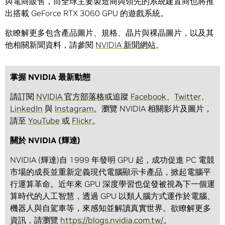
與電商販售，而全球主要製造商與領先的系統建置商也將推
出搭載 GeForce RTX 3060 GPU 的遊戲系統。
欲瞭解更多包含產品圖片、規格、晶片與裸晶圖片，以及其
他相關新聞資料，請參閱
NVIDIA 新聞網站
。
掌握 NVIDIA 最新動態
請訂閱
NVIDIA 官方部落格
或追蹤
Facebook
、
Twitter
、
LinkedIn
與
Instagram
。瀏覽 NVIDIA 相關影片及圖片，
請至
YouTube
或
Flickr
。
關於 NVIDIA (輝達)
NVIDIA (輝達)自 1999 年發明 GPU 起，成功促進 PC 電競
市場的成長並重新定義現代電腦顯示卡產品，掀起電腦平
行運算革命。近年來 GPU 深度學習也促發被視為下一個運
算時代的人工智慧，透過 GPU 以類人腦方式運作於電腦、
機器人與自駕車等，來感知並解讀真實世界。欲瞭解更多
資訊，請瀏覽
https://blogs.nvidia.com.tw/
。