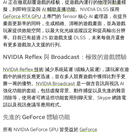
AI 正在徹底顛覆遊戲的樣貌，從遊戲內運行的
物理
與
動畫
模
擬，到即時渲染與
AI 輔助直播功能
。NVIDIA DLSS 採用
GeForce RTX GPU
上專門的 Tensor 核心 AI 處理器，在提升
畫面更新率的同時，生成精緻、清晰的遊戲畫面，並為遊戲
玩家提供效能空間，以最大化光線追蹤設定和提高輸出分辨
率。目前已有超過 25 款遊戲支援 DLSS ，未來每個月還會
有更多遊戲加入支援的行列。
NVIDIA Reflex 與 Broadcast：極致的遊戲體驗
NVIDIA Reflex 技術
減少系統延遲 (或輸入延遲)，讓玩家在遊
戲中的操控反應更迅速，並在多人競賽遊戲中獲得比對手更
勝一籌的優勢。
NVIDIA Broadcast
是一個含音訊與視訊 AI
強化功能的套組，包括虛擬背景、動作捕捉以及先進的雜音
消除等，使用者可將這些功能套用到聊天室、Skype 網路電
話以及視訊會議等應用程式。
先進的 GeForce 體驗功能
所有 NVIDIA GeForce GPU 皆受益於
GeForce