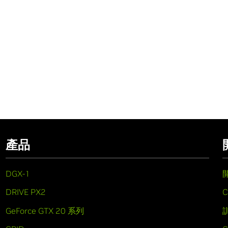
產品
DGX-1
DRIVE PX2
C
GeForce GTX 20 系列