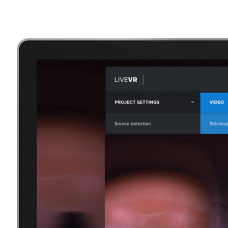
Share
從獲得奧斯卡最佳視覺效果獎的《與森林共
都有運用 NVIDIA GPU 的身影。
GPU 加快簡化了工作流程，讓藝術家和設
「創作及合作」這兩項最重要的事情上。
4 月 22-27 日在拉斯維加斯舉行的全
用 NVIDIA GPU，在在證明了娛樂業與 NV
千萬別錯過以下精彩的演示活動：