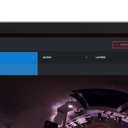
舞》到轉播奧運等大型運動賽事，娛樂業最先進的工作流程
計師能將心力放在
Adobe After Effects
球最大媒體娛樂展「NAB」，有超過85家合作夥伴的演示活動皆使
IDIA 間的深厚關係。