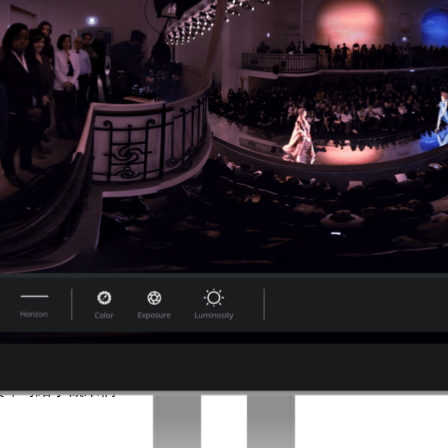
片應用程式全新
GPU 加速更新內容
：
對模糊、銳化、Lumetri Color 等熱門效果立即提供回饋。
C
的處理速度，比單獨使用 CPU 的速度快上 30 倍。
的 2D 角色動畫應用程式，能使用網路攝影機捕捉你的聲
動畫角色。其自動對嘴功能利用 NVIDIA GPU 推動的深
obe Character Animator
utopano Video
強大實力。你將首度見到
GoPro Kolor Autopano Video Pro
人員即時給予觀眾們