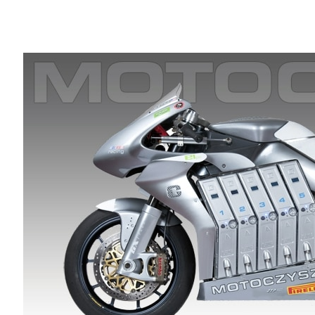
Share
在連續三年贏得最負盛名的電動摩托車大賽
達控制器更有效率了嗎？空氣動力的調整更
MotoCzysz 是一家設計、建造和客製
佳公司的過程中，必須面對上述這些挑戰。為了
基礎的 NVIDIA 新Quadro GPU 及 NVIDIA
這家來自美國俄勒岡州波特蘭市的公司，其
力摩托車。持續針對摩托車的每個構面進行
MotoCzysz 公司很早就使用了以 Maximu
NVIDIA Tesla K20 GPU，其採用了全世界