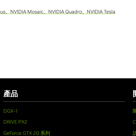
us、NVIDIA Mosaic、NVIDIA Quadro、NVIDIA Tesla
產品
DGX-1
DRIVE PX2
C
GeForce GTX 20 系列