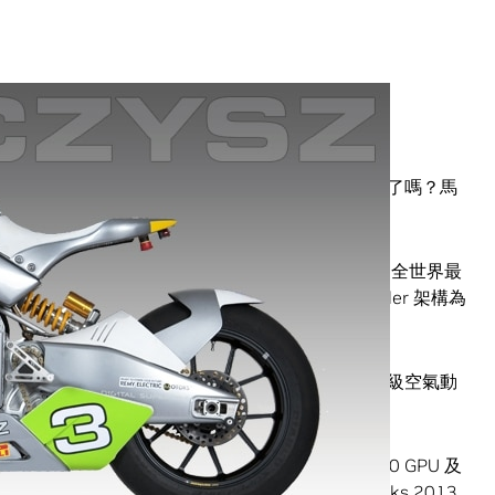
後，現在的進展情況如何？你的電池冷卻效能改善了嗎？馬
精確了嗎？
化比賽專用電動摩托車的專業公司，在他們不斷追求成為全世界最
在競爭中保持領先態勢，他們已經採用以 Kepler 架構為
 Maximus 技術。
最新的目標是打造一輛能夠刷新陸地極速記錄的超級空氣動
改善及調整，將有助他們達成目標。
s 技術為基礎的系統，這套系統結合了Quadro K5000 GPU 及
最快速的GPU 架構 Kepler。因此，在使用 SolidWorks 2013