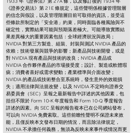
1933 年《證券法》第 27A 條，以及修訂後的 1934 年
《證券交易法》第 21E 條規定，這些聲明係根據管理階層
的信念與假設，以及管理階層目前可取得的資訊，並受這
些條款所制定的「安全港」約束，同時面臨各種風險與不
確定性，實際結果可能與預期落差極大。可能導致實際結
果差異極大的重要因素包括：全球經濟狀況與政局；
NVIDIA 對第三方製造、組裝、封裝與測試 NVIDIA 產品的
依賴；技術發展與競爭的影響；新產品與技術開發，或是
對 NVIDIA 現有產品與技術的改良；NVIDIA 產品或
NVIDIA 合作夥伴產品的市場接受度；設計、製造或軟體瑕
疵；消費者喜好或需求變動；產業標準與介面改變；
NVIDIA 的產品或技術整合至系統時，發生意外的效能損
失；適用法律與法規改變，以及 NVIDIA 不定時向證券交
易委員會（SEC）呈報之最新報告中詳述的其他因素，包
括但不限於 Form 10-K 年度報告和 Form 10-Q 季度報告
詳述的因素。向 SEC 呈報的報告複本已在公司網站發布，
可以向 NVIDIA 免費索取。這些前瞻性聲明不保證未來效
能，且僅反映本文發布日期的情況，而且除法律規定，
NVIDIA 不承擔任何義務，無須為反映未來事件或情況而更