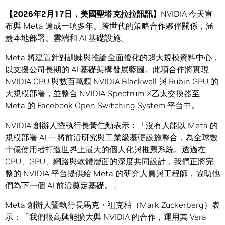
【
2026
年
2
月
17
日，美國聖塔克拉拉訊訊】
NVIDIA 今天宣
布與 Meta 達成一項多年、跨世代的策略合作夥伴關係，涵
蓋本地部署、雲端和 AI 基礎設施。
Meta 將建置針對訓練與推論全面優化的超大規模資料中心，
以支援公司長期的 AI 基礎架構發展藍圖。此項合作將實現
NVIDIA CPU 與數百萬顆 NVIDIA Blackwell 與 Rubin GPU 的
大規模部署，並整合
NVIDIA Spectrum-X乙太
交換器至
Meta 的 Facebook Open Switching System 平台中。
NVIDIA 創辦人暨執行長黃仁勳表示：「沒有人能以 Meta 的
規模部署 AI — 將前沿研究與工業級基礎設施整合，為全球數
十億使用者打造世界上最大的個人化與推薦系統。透過在
CPU、GPU、網路與軟體層面的深度共同設計，我們正將完
整的 NVIDIA 平台提供給 Meta 的研究人員與工程師，協助他
們為下一個 AI 前沿奠定基礎。」
Meta 創辦人暨執行長馬克・祖克柏（Mark Zuckerberg）表
示：「我們很高興能擴大與 NVIDIA 的合作，運用其 Vera