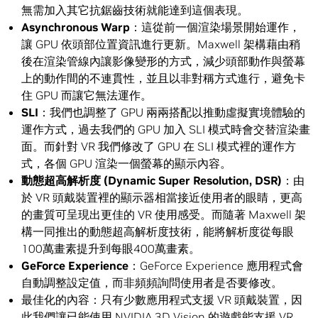
無需加入其它抗鋸齒技術就能達到這個表現。
Asynchronous Warp
：這從前一個渲染場景開始運作，
讓 GPU 依頭部位置資訊進行更新。Maxwell 架構藉由稍
後在渲染管線內讓影像變形的方式，減少頭部動作與螢幕
上的動作間的不連貫性，並且以非對稱方式進行，避免卡
住 GPU 而讓它無法運作。
SLI
：我們也調整了 GPU 兩兩搭配以推動虛擬實境體驗的
運作方式，過去我們的 GPU 加入 SLI 模式時會交替渲染畫
面。而針對 VR 我們修改了 GPU 在 SLI 模式裡的運作方
式，各個 GPU 渲染一個螢幕的顯示內容。
動態超高解析度
(Dynamic Super Resolution,
DSR)
：由
於 VR 頭戴裝置裡的顯示器相當接近使用者的眼睛，更高
的畫質可呈現出更佳的 VR 使用感受。而隨著 Maxwell 架
構一同推出的動態超高解析度技術，能將解析度從每眼
100萬畫素提升到每眼400萬畫素。
GeForce Experience
：GeForce Experience 應用程式會
自動調整設定值，而非頻頻詢問使用者是否要修改。
最佳化的內容：只有少數應用程式支援 VR 頭戴裝置，因
此我們讓已能使用 NVIDIA 3D Vision 的遊戲能支援 VR。