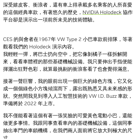
深受嬉皮客、衝浪者，還有車上得承載多名乘客的人所喜愛
的這個經典車款，有著悠久的歷史，
NVIDIA Holodeck
協作
平台卻是演示出一項前所未見的技術體驗。
CES 的與會者在1967年 VW Type 2 小巴車款前排隊，等著
觀看我們的 Holodeck 演示內容。
我輕輕一彈，將巴士扔向空中，把它像剝橘子一樣拆解開
來，看看車體裡的那些基礎機械設備。我只要伸出手指便能
揮灑出狂野色彩，就算最挑剔的衝浪客看了也會覺得滿意。
接著一聲巨響，我的眼前出現一個巨大的綠色方塊，它又化
成一個個綠色小方塊傾瀉而下，露出既熟悉又具未來感的形
狀。突然間我見到導入人工智慧技術的 VW I.D. Buzz 車款，
準備將於 2022 年上市。
我不僅能看著這個有著一張笑臉的可愛黃色電動小巴，還能
做更多事情。我跟同事查看車內的基礎機械設備，這個同事
抽出車門的車鎖機構，在我們兩人面前將它放大到極大的尺
寸。