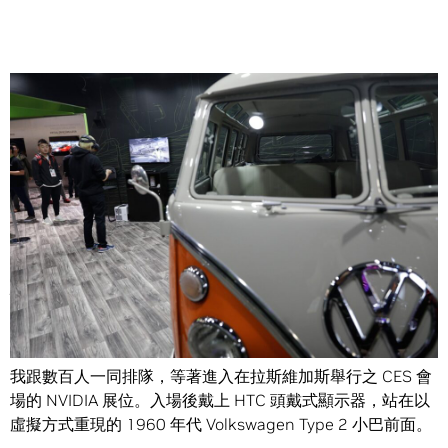
Share
我剛參加了一場本週在 CES 會場裡，最讓人感到驚奇的體
驗。這場體驗活動的內容一點都不迷幻，雖然它確實是一場
帶你回到 1960 年代，又前進到 2020 年代的旅程。活動時
間不長，卻又給你恰好的奇異感。
我跟數百人一同排隊，等著進入在拉斯維加斯舉行之 CES 會
場的 NVIDIA 展位。入場後戴上 HTC 頭戴式顯示器，站在以
虛擬方式重現的 1960 年代 Volkswagen Type 2 小巴前面。