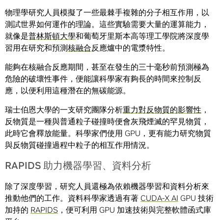
物理學研究人員模擬了一些最棘手複雜的分子相互作用，以
測試世界如何運作的理論。這些實驗需要大量的運算能力，
就像是
普林斯頓大學
和葡萄牙里斯本高等理工學院將深度學
習用在研究和預測
核融合
反應爐中的電漿特性。
能夠在核融合反應期間，甚至在發生的三十毫秒前預測極為
危險的破壞性事件，便能讓科學家有夠長的時間來控制反
應，以便利用這種潛在的無碳能源。
瑞士伯恩大學的一支研究團隊分析
重力對反物質的影響性
，
反物質是一種與普通粒子碰撞時便會灰飛煙滅的罕見物質，
此時它會釋放能量。科學家們使用 GPU，更有能力研究物質
與反物質碰撞過程中粒子的相互作用情況。
RAPIDS 助力機器學習、資料分析
除了深度學習，研究人員還極為依賴機器學習和資料分析來
推動他們的工作。資料科學家透過有著
CUDA-X AI
GPU 技術
加持的
RAPIDS
，便可利用 GPU 加速技術與完整軟體函式庫