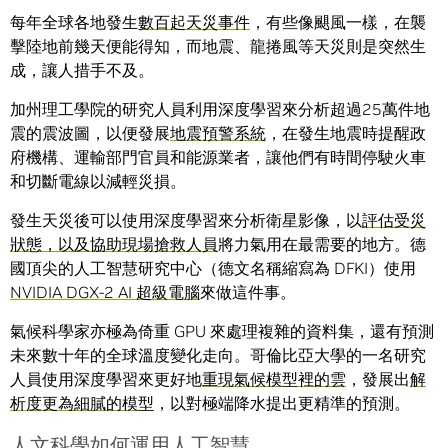
每年全球各地發生
數百起天災事件
，有些像颶風一樣，在襲
擊陸地前幾天便能得知，而地震、龍捲風等天災則是突然生
成，讓人措手不及。
加州理工學院的研究人員利用深度學習來分析超過25萬件地
震的震波圖，以便發展
地震預警系統
，在發生地震時提醒政
府機構、運輸部門官員和能源業者，讓他們有時間停駛火車
和切斷電線以減輕災損。
發生天災後可以使用深度學習來分析衛星影像，以
評估受災
狀態，以及協助現場搶救人員
將力氣用在最需要的地方。德
國頂尖的人工智慧研究中心（德文名稱縮寫為 DFKI）使用
NVIDIA DGX-2 AI 超級電腦
來做這件事。
氣候科學家亦極為倚重 GPU 來處理複雜的資料集，還有預測
未來數十年的全球溫度變化走向。哥倫比亞大學的一名研究
人員使用深度學習來更好地
重現氣候模型裡的雲
，發展出
解
析度更為細膩的模型
，以對極端降水提出更精準的預測。
人文科學如何運用人工智慧