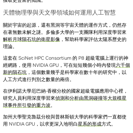
獲取更豐富的知識。
天體物理學與天文學領域如何運用人工智慧
關於宇宙的起源，還有黑洞等宇宙天體的運作方式，仍然存
在著無數未解之謎。多倫多大學的一支團隊利用深度學習來
解析月球隕石坑的衛星影像
，幫助科學家評估太陽系歷史的
理論。
這套在 SciNet HPC Consortium 的 P8 超級電腦上運行的神
經網路，使用 NVIDIA GPU，可在短短幾個小時內發現
六千個
新的隕石坑
，這個數量幾乎是科學家在數十年的研究中，以
人工方式進行判別之數量的兩倍。
在伊利諾大學厄巴納-香檳分校的國家超級電腦應用中心裡，
研究人員利用深度學習來
偵測和分析由黑洞碰撞等大規模星
球事件所引發的重力波
。
加州大學聖克魯茲分校與普林斯頓大學的科學家們一直都使
用 NVIDIA GPU，以求更深入地明白
星系的形成
方式。