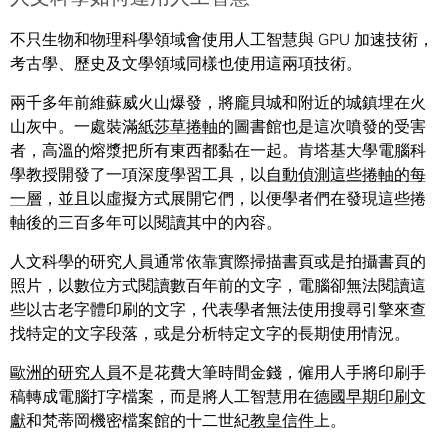
不只生物和物理科學領域會使用人工智慧與 GPU 加速技術，
考古學、歷史及文學領域同樣也使用這兩項技術。
兩千多年前維蘇威火山爆發，將龐貝城和附近的城鎮埋在火
山灰中。一處裝滿
紙莎草捲軸
的圖書館也是這次噴發的受害
者，高溫的熔漿把所有東西都黏在一起。肯塔基大學電腦科
學教授開發了一項深度學習工具，以
自動偵測這些捲軸的每
一層
，並且以虛擬方式展開它們，以便學者們在發現這些捲
軸後的三百多年可以閱讀其中的內容。
人文科學的研究人員通常依靠實際掃描書頁或是拍攝書頁的
照片，以數位方式閱讀數百年前的文字，電腦卻無法閱讀這
些以古老字體印刷的文字，代表學者無法使用搜尋引擎來查
找特定的文字段落，或是分析特定文字的長期使用情況。
歐洲的研究人員
不是花費大筆時間金錢，僱用人手將印刷手
稿轉成電腦打字檔案，而是將人工智慧用在
德國早期印刷文
獻
和梵蒂岡機密檔案館的十二世紀
教皇信件
上。