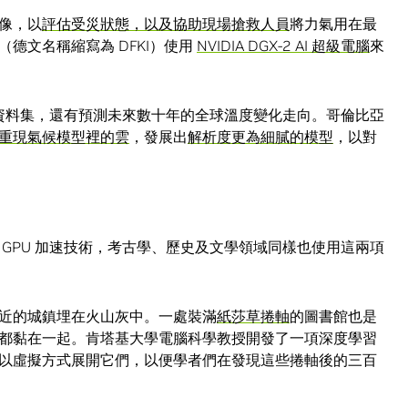
像，以
評估受災狀態，以及協助現場搶救人員
將力氣用在最
德文名稱縮寫為 DFKI）使用
NVIDIA DGX-2 AI 超級電腦
來
的資料集，還有預測未來數十年的全球溫度變化走向。哥倫比亞
重現氣候模型裡的雲
，發展出
解析度更為細膩的模型
，以對
GPU 加速技術，考古學、歷史及文學領域同樣也使用這兩項
近的城鎮埋在火山灰中。一處裝滿
紙莎草捲軸
的圖書館也是
都黏在一起。肯塔基大學電腦科學教授開發了一項深度學習
以虛擬方式展開它們，以便學者們在發現這些捲軸後的三百