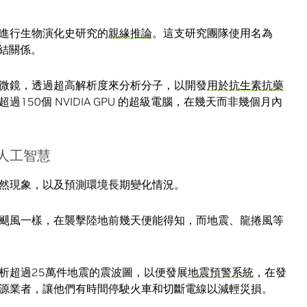
 來進行生物演化史研究的
親緣推論
。這支研究團隊使用名為
連結關係。
微鏡，透過超高解析度來分析分子，以開發
用於抗生素抗藥
150個 NVIDIA GPU 的超級電腦，在幾天而非幾個月內
人工智慧
然現象，以及預測環境長期變化情況。
颶風一樣，在襲擊陸地前幾天便能得知，而地震、龍捲風等
析超過25萬件地震的震波圖，以便發展
地震預警系統
，在發
源業者，讓他們有時間停駛火車和切斷電線以減輕災損。