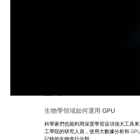
關於宇宙的起源，還有黑洞等宇宙天體的運
利用深度學習來
解析月球隕石坑的衛星影像
這套在 SciNet HPC Consortium 的
小時內發現
六千個新的隕石坑
，這個數量幾
的兩倍。
在伊利諾大學厄巴納-香檳分校的國家超級
碰撞等大規模星球事件所引發的重力波
。
加州大學聖克魯茲分校與普林斯頓大學的科學家
成
方式。
生物學領域如何運用 GPU
科學家們也能利用深度學習這項強大工具來
工學院的研究人員，使用大數據分析和 GP
記錄的生物進行分類。