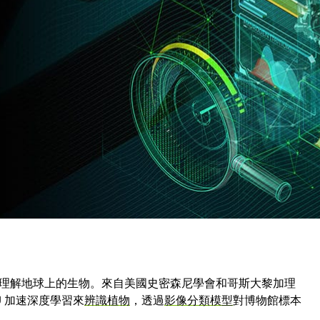
作方式，仍然存在著無數未解之謎。多倫多大學的一支團隊
，幫助科學家評估太陽系歷史的理論。
 P8 超級電腦上運行的神經網路，使用 NVIDIA GPU，可在短短幾個
乎是科學家在數十年的研究中，以人工方式進行判別之數量
電腦應用中心裡，研究人員利用深度學習來
偵測和分析由黑洞
們一直都使用 NVIDIA GPU，以求更深入地明白
星系的形
理解地球上的生物。來自美國史密森尼學會和哥斯大黎加理
U 加速深度學習來
辨識植物
，透過
影像分類模型
對博物館標本