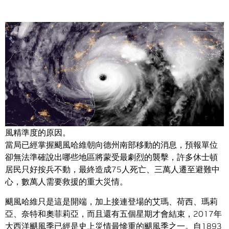
Share
只要問問休士頓的居民，便能明白為何我們需要增進預測颶
風精準度的原因。
當局已經掌握颶風哈維朝向德州南部移動的消息，預報單位
卻無法準確說出哪些地區將蒙受最劇烈的襲擊，許多休士頓
居民只好按兵不動，最終造成75人死亡、三萬人遷至避難中
心，數萬人需要救援的重大災情。
颶風哈維只是這是開端，加上接連登場的艾瑪、荷西、瑪莉
亞、奈特和奧菲莉亞，而且還有五個星期才會結束，2017年
大西洋颶風季已經是史上災情最慘重的颶風季之一。自1893