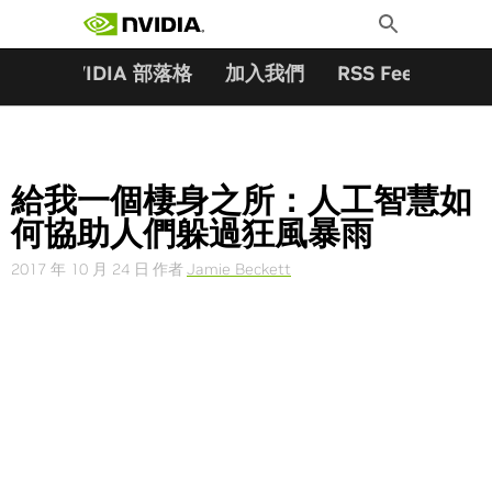
搜尋關鍵字:
Skip
Toggle
to
Search
content
夥伴
NVIDIA 部落格
加入我們
RSS Feeds
訂
給我一個棲身之所：人工智慧如
何協助人們躲過狂風暴雨
2017 年 10 月 24 日
作者
Jamie Beckett