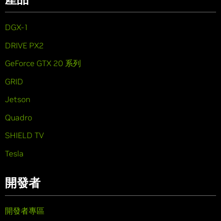
DGX-1
DRIVE PX2
GeForce GTX 20 系列
GRID
Jetson
Quadro
SHIELD TV
Tesla
開發者
開發者專區