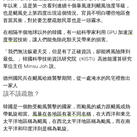
年以來，這是第一次看到連續十個暴風達到颶風強度等級，
也是颶風史上第四度出現這個情況。官員不明白哪些地區會
首當其衝，對於要怎麼疏散民眾也是一頭霧水。
在相隔半個地球以外的韓國，有一組科學家利用 GPU 加速
深
度學習
技術，讓人們能免除此類天災帶來的損害。
「我們無法躲避天災，但是有了正確資訊，卻能將風險降到
最低。」韓國科學技術資訊研究院（KISTI）高效能運算研究
單位主任 Minsu Joh 說。
德州國民兵在颶風哈維襲擊期間，從一處淹水的民宅裡救出
一家人
該不該疏散？
韓國是一個飽受颱風襲擊的國家，而颱風的威力跟颶風或熱
帶氣旋相當。
風暴在各地區有著不同名稱
，在大西洋和東北
太平洋地區稱為颶風，在西北太平洋地區稱為颱風，而在南
太平洋和印度洋則是稱為氣旋。