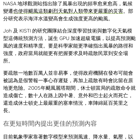
NASA 地球觀測站指出除了風暴出現的頻率愈來愈高，氣候
變遷
也使得颶風這類劇烈天氣對人類帶來更嚴重的災害
。部
分研究表示海洋水溫變高會生成強度更高的颱風。
Joh 及 KISTI 的研究團隊結合深度學習技術與數字化天氣模
型這傳統預測方法，誕生 GPU 加速超級電腦，以提高預測颱
風的速度和精準度。要是科學家能更準確指出風暴的路徑和
強度，政府當局就能更有把握要求及時疏散民眾到安全場
所。
要疏散一地數百萬人並非易事，使得政府機關在發布可能會
被認為是假警報一事心存遲疑，再加上疏散有時會比留在原
地更危險。2005年颶風麗塔期間，休士頓當局的疏散命令就
造成傷亡，數十人在路上因中暑、意外和巴士起火而死亡，
還造成休士頓史上最嚴重的塞車情況，車陣綿延百英里之
長。
在更短時間內提出更佳的預測內容
目前氣象學家靠著數字模型來預測風速、降水量、氣壓，以