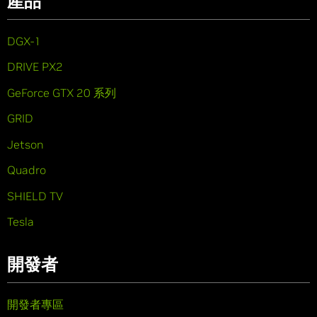
產品
DGX-1
DRIVE PX2
GeForce GTX 20 系列
GRID
Jetson
Quadro
SHIELD TV
Tesla
開發者
開發者專區