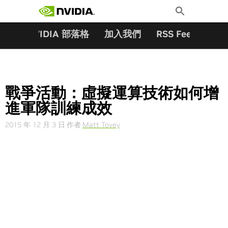
搜尋關鍵字:
Skip
Toggle
to
Search
content
夥伴
NVIDIA 部落格
加入我們
RSS Feeds
訂
戰爭活動：虛擬運算技術如何增
進軍隊訓練成效
2015 年 12 月 3 日
作者
Matt Tovey