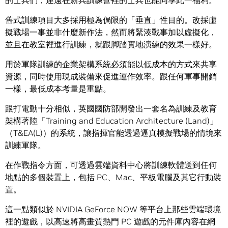
的士兵們，連遠在新兵訓練營裡的士兵也能同享此一福利。
舊式訓練項目大多採用極為侷限的「垂直」性目的。改採虛
擬戰場一事並非什麼新作法，然而將緊湊戰事加以虛擬化，
並且在教室裡進行訓練，就跟脚踏實地演練的效果一樣好。
用於軍隊訓練的企業架構系統必須能以低成本的方式來共享
資源，同時使用現成裝備來促進運作效率。跟任何軍事開銷
一樣，最低成本考量是重點。
跟打電動十分相似，英國國防部開發出一套名為訓練及教育
架構著陸「Training and Education Architecture (Land)」
（T&EA(L)）的系統，讓指揮官能透過逼真模擬戰場的情境來
訓練軍隊。
在作戰指令方面，可透過雲端資料中心將訓練軟體送到任何
地點的多個裝置上，包括 PC、Mac、平板電腦及其它行動裝
置。
這一點類似於
NVIDIA GeForce NOW
等平台上那些雲端環境
裡的遊戲，以高速將高畫質熱門 PC 遊戲的元件庫內容在網