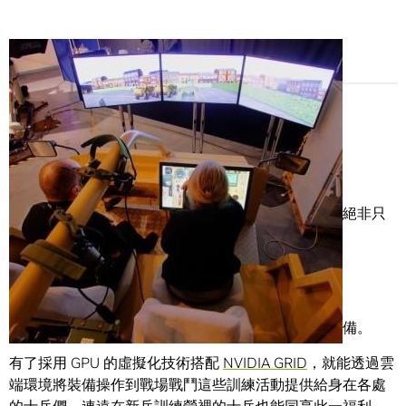
Share
戰事現在也走向虛擬風潮。當戰備攸關成敗之際，就絕非只
是一場遊戲而已。
平台上的驅動程式訓練裝置。
戰情詭譎多變之際，軍隊也需靈活應變以作好各項戰備。
有了採用 GPU 的虛擬化技術搭配
NVIDIA GRID
，就能透過雲
端環境將裝備操作到戰場戰鬥這些訓練活動提供給身在各處