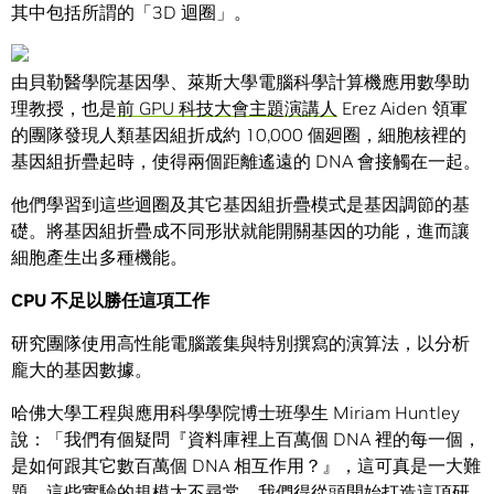
其中包括所謂的「3D 迴圈」。
由貝勒醫學院基因學、萊斯大學電腦科學計算機應用數學助
理教授，也是
前 GPU 科技大會主題演講人
Erez Aiden 領軍
的團隊發現人類基因組折成約 10,000 個廻圈，細胞核裡的
基因組折疊起時，使得兩個距離遙遠的 DNA 會接觸在一起。
他們學習到這些迴圈及其它基因組折疊模式是基因調節的基
礎。將基因組折疊成不同形狀就能開關基因的功能，進而讓
細胞產生出多種機能。
CPU
不足以勝任這項工作
研究團隊使用高性能電腦叢集與特別撰寫的演算法，以分析
龐大的基因數據。
哈佛大學工程與應用科學學院博士班學生 Miriam Huntley
說：「我們有個疑問『資料庫裡上百萬個 DNA 裡的每一個，
是如何跟其它數百萬個 DNA 相互作用？』，這可真是一大難
題。這些實驗的規模太不尋常，我們得從頭開始打造這項研