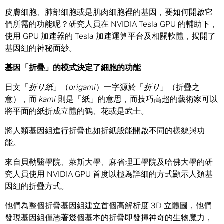
皮膚細胞、肺部細胞或是肌肉細胞裡的基因，要如何開啟它
們所需的功能呢？研究人員在 NVIDIA Tesla GPU 的輔助下，
使用 GPU 加速器的 Tesla 加速運算平台及相關軟體，揭開了
基因組的神秘面紗。
基因「折疊」的模式決定了細胞的功能
日文「
折り紙
」（
origami
）一字源於「
折り
」（折疊之
意），而
kami
則是「紙」的意思，而技巧高超的藝術家可以
將平面的紙折成立體的鶴、花或是武士。
將人類基因組進行折疊也如折紙般能開啟不同的樣貌與功
能。
來自貝勒醫學院、萊斯大學、麻省理工學院及哈佛大學的研
究人員使用 NVIDIA GPU 首度以極為詳細的方式顯示人類基
因組的折疊方式。
他們為整個折疊基因組建立首個高解析度 3D 立體圖，他們
發現基因組僅憑著幾個基本的折疊即發揮神奇的生物魔力，