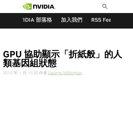
搜尋關鍵字:
Skip
Toggle
to
Search
content
夥伴
NVIDIA 部落格
加入我們
RSS Feeds
訂
GPU 協助顯示「折紙般」的人
類基因組狀態
2015 年 1 月 15 日
作者
George Millington