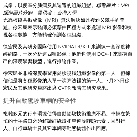
成像，以便區分腫瘤及其週遭的組織組態。
精選圖片：
MRI
腦部圖片分割。提供者：台灣大學。
光靠核磁共振成像（MRI）無法解決如此複雜又棘手的問
題。徐宏民表示醫師必須藉由四種方式來處理 MRI 影像和檢
視各種數據，方能精確偵測各種組織。
徐宏民及其研究團隊使用 NVIDIA DGX-1 來訓練一套深度神
經網路，一次分析這四種影像；他們也使用 DGX-1 來部署自
己的深度學習模型，進行推論作業。
徐宏民並非將深度學習用於檢視腦組織影像的第一人，但據
信他是將各種影像納入單一演算法裡的第一人。7月23日徐
宏民及其他研究員將出席 CVPR
報告
其研究成果。
提升自動駕駛車輛的安全性
複雜多元的行車環境使得自動駕駛技術推廣不易。車輛在繁
忙的十字路口必須解讀紅綠燈和車道等靜態元素，且對行
人、自行車騎士及其它車輛等動態物體作出回應。