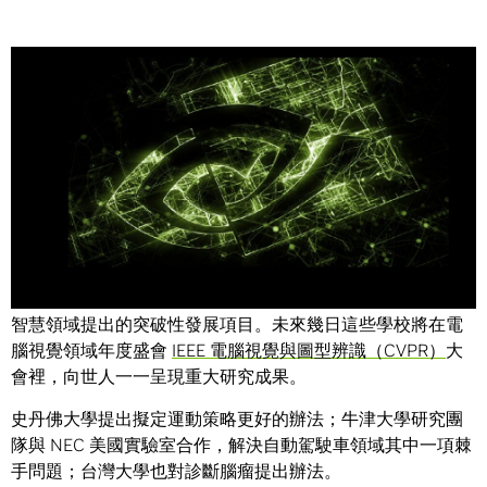
Share
運動賽事策略、自動駕駛車及腦瘤診斷間有著什麼相似性？
這些都是全球頂尖大學在 NVIDIA 人工智慧實驗室裡，於人工
智慧領域提出的突破性發展項目。未來幾日這些學校將在電
腦視覺領域年度盛會
IEEE 電腦視覺與圖型辨識（CVPR）
大
會裡，向世人一一呈現重大研究成果。
史丹佛大學提出擬定運動策略更好的辦法；牛津大學研究團
隊與 NEC 美國實驗室合作，解決自動駕駛車領域其中一項棘
手問題；台灣大學也對診斷腦瘤提出辦法。