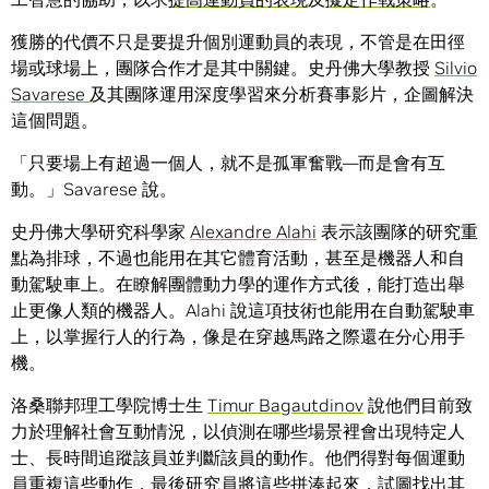
獲勝的代價不只是要提升個別運動員的表現，不管是在田徑
場或球場上，團隊合作才是其中關鍵。史丹佛大學教授
Silvio
Savarese
及其團隊運用深度學習來分析賽事影片，企圖解決
這個問題。
「只要場上有超過一個人，就不是孤軍奮戰—而是會有互
動。」Savarese 說。
史丹佛大學研究科學家
Alexandre Alahi
表示該團隊的研究重
點為排球，不過也能用在其它體育活動，甚至是機器人和自
動駕駛車上。在瞭解團體動力學的運作方式後，能打造出舉
止更像人類的機器人。Alahi 說這項技術也能用在自動駕駛車
上，以掌握行人的行為，像是在穿越馬路之際還在分心用手
機。
洛桑聯邦理工學院博士生
Timur Bagautdinov
說他們目前致
力於理解社會互動情況，以偵測在哪些場景裡會出現特定人
士、長時間追蹤該員並判斷該員的動作。他們得對每個運動
員重複這些動作，最後研究員將這些拼湊起來，試圖找出其