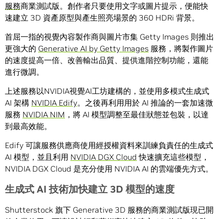
服務
商業測試版。創作者只要使用文字或圖片提示，便能快
速建立 3D 資產原型與產生照亮場景的 360 HDRi 背景。
首屈一指的視覺內容製作商與圖片市集 Getty Images 則推出
更強大的
Generative AI by Getty Images
服務，將製作圖片
的速度提高一倍、改善輸出品質、提供進階控制功能，還能
進行微調。
上述服務以NVIDIA視覺AI工坊建構的，並使用多模式生成式
AI 架構
NVIDIA
Edify
。之後再利用用於 AI 推論的一套加速微
服務
NVIDIA NIM
，將 AI 模型調整至最佳狀態並包裝，以達
到最高效能。
Edify 可讓服務供應商使用經授權資料來訓練負責任的生成式
AI 模型，並且利用
NVIDIA DGX Cloud
快速擴充這些模型，
NVIDIA DGX Cloud 是充分使用 NVIDIA AI 的雲端優先方式。
生成式
AI
技術加快建立
3D
模
型的速度
Shutterstock 旗下 Generative 3D 服務的商業測試版現已開