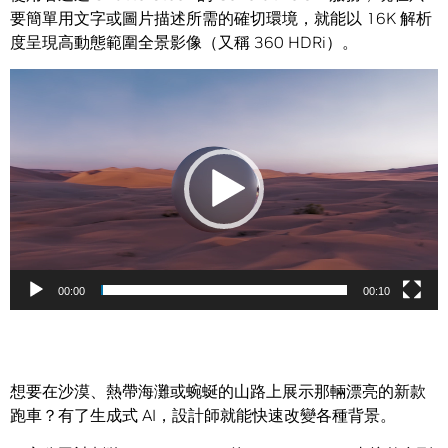
要簡單用文字或圖片描述所需的確切環境，就能以 16K 解析
度呈現高動態範圍全景影像（又稱 360 HDRi）。
視
訊
播
放
器
00:00
00:10
想要在沙漠、熱帶海灘或蜿蜒的山路上展示那輛漂亮的新款
跑車？有了生成式 AI，設計師就能快速改變各種背景。