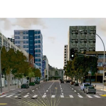
發展便在道路測試這一關遇到了瓶頸。
道路上行駛
110
億
英里，才能達到與人類駕駛者並駕齊驅的
車研發單位在2016年的測試距離合計起來，也只不過行駛了
 計畫
成員的新創公司
Cognata
，旨於讓自動駕駛車在虛擬環境
電腦視覺，開發出一種或許能視為發展自動駕駛車的時間機器，可
 點移動到 B 點。