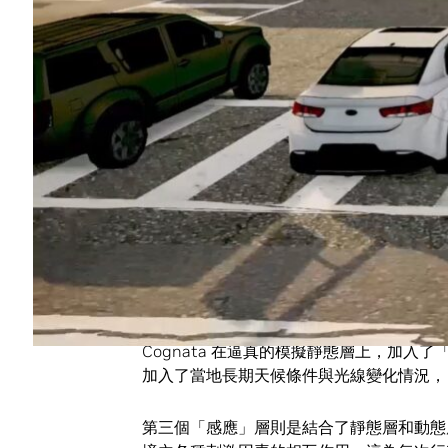
在虛擬環境裡駕車
自動駕駛車得能在不斷變化的環境裡取得各
道路上行駛，體驗駕駛人的真實行為和實際
這正是許多業者與研究人員在道路上開著測
Cognata 的虛擬環境讓這些業者能在
Cognata 的技術分為三個主要層面。
圖和衛星影像的資料，自動生成真實城市的立體數位地
擬城市景物，包括建築物、道路、車道標線
Cognata 在逼真的模擬靜態層上，加
加入了當地長期天候條件與光線變化情況，
第三個「感應」層則是結合了靜態層和動態