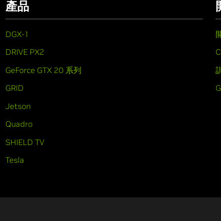
產品
DGX-1
DRIVE PX2
C
GeForce GTX 20 系列
GRID
Jetson
Quadro
SHIELD TV
Tesla