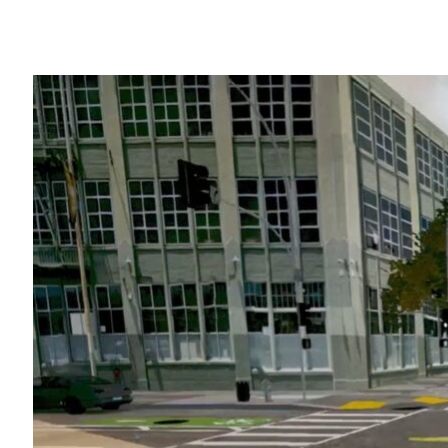
Share
要是時間真的就是金錢，那麼自動駕駛車的
RAND 的研究團隊估算
自動駕駛車得在測試
準確度。從這方面來看，加州所有自動駕駛
70萬英里。
來自以色列，同時也是 NVIDIA
Inception
裡行駛，以縮短進行徹底訓練所需的時間。
Cognata 結合人工智慧、深度學習與
以讓我們在手不觸碰到方向盤的情況下，從 A