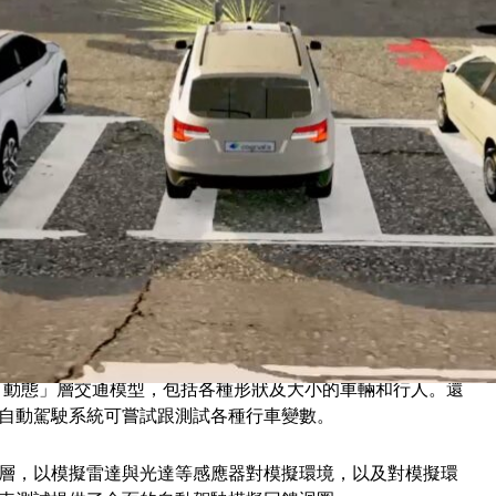
項資訊，並做出合理的決定；而自動駕駛系統需要在真實的
的天候條件，才能對實際路況有所理解。
試車輛，以取得訓練資料的緣故。
測試自動駕駛車的同時，省下時間和金錢及解決安全方面的問題。
第一層是「靜態」層，其中電腦視覺與深度學習演算法使用來自地
圖。Cognata 的 TrueLife 3D Mesh 專利技術模
、交通號誌，甚至是樹葉也不放過。
入了「動態」層交通模型，包括各種形狀及大小的車輛和行人。還
自動駕駛系統可嘗試跟測試各種行車變數。
層，以模擬雷達與光達等感應器對模擬環境，以及對模擬環