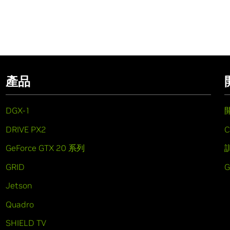
產品
DGX-1
DRIVE PX2
C
GeForce GTX 20 系列
GRID
Jetson
Quadro
SHIELD TV