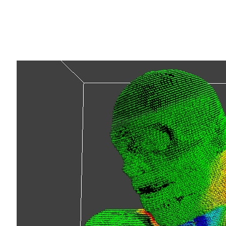
Share
John Neylon 的夢想，是成為一名太空人。
放棄了探索浩瀚宇宙，他為了改善病患的治
療的嶄新領域。他使用 NVIDIA GPU 來
Neylon 日前獲得
NVIDIA 基金會
頒發的
研
學研究計劃
。該獎項是基金會裡
Compute t
使用 GPU 渲染出 UCLA 的 John Neylon