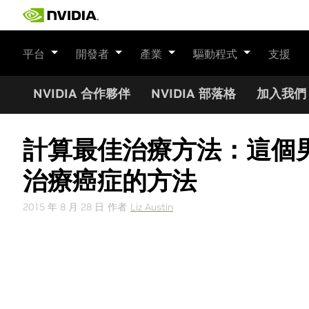
Skip
to
content
平台
開發者
產業
驅動程式
支援
NVIDIA 合作夥伴
NVIDIA 部落格
加入我們
計算最佳治療方法：這個男
治療癌症的方法
2015 年 8 月 28 日
作者
Liz Austin