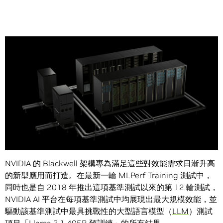
Share
NVIDIA 正與全球企業並肩建造
人工智慧（AI）工廠
，加快訓
練及部署採用最新訓練與推論技術的下一代 AI 應用。
NVIDIA 的 Blackwell 架構專為滿足這些對效能需求日漸升高
的新型應用而打造。在最新一輪 MLPerf Training 測試中，
同時也是自 2018 年推出這項基準測試以來的第 12 輪測試，
NVIDIA AI 平台在每項基準測試中均展現出最大規模效能，並
驅動該基準測試中最具挑戰性的大型語言模型（
LLM
）測試