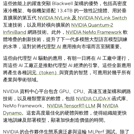
這些效能上的躍進突顯 Blackwell 架構的優勢，包括高密度
液冷機架、每個機架搭配 13.4TB 的一致性記憶體、用於垂
直擴展的第五代
NVIDIA NVLink 及 NVIDIA NVLink Switch
互連技術，以及用於橫向擴展的
NVIDIA Quantum-2
InfiniBand
網路技術。此外，
NVIDIA NeMo Framework
軟
體堆疊的創新技術，提升了下一代多模態大型語言模型訓練
的水準，這對於將
代理型 AI
應用推向市場而言至關重要。
這些由代理型 AI 驅動的應用，有朝一日將在 AI 工廠中運行，
而這些 AI 工廠正是推動代理型 AI 經濟的引擎。這些全新應用
將產生各種
詞元（token）
與寶貴的智慧，可應用於幾乎所有
產業與學術領域。
NVIDIA 資料中心平台包含 GPU、CPU、高速互連架構和網路
技術，以及種類豐富的軟體，包括
NVIDIA CUDA-X
函式庫、
NeMo Framework、
NVIDIA TensorRT-LLM
與
NVIDIA
Dynamo
。這套高度最佳化的硬體與軟體，使得組織能更快
速地訓練及部署模型，顯著加快創造價值的時間。
NVIDIA 的合作夥伴生態系廣泛參與這輪 MLPerf 測試。除了