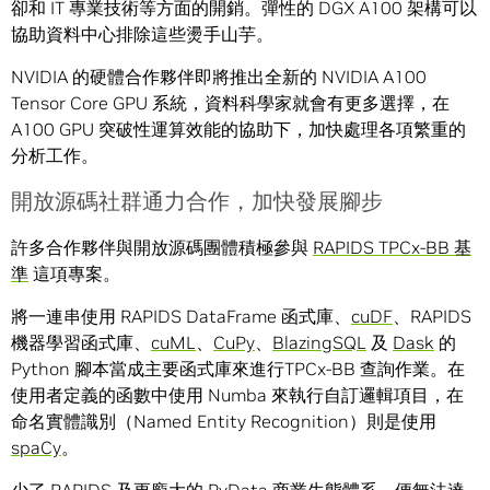
卻和 IT 專業技術等方面的開銷。彈性的 DGX A100 架構可以
協助資料中心排除這些燙手山芋。
NVIDIA 的硬體合作夥伴即將推出全新的 NVIDIA A100
Tensor Core GPU 系統，資料科學家就會有更多選擇，在
A100 GPU 突破性運算效能的協助下，加快處理各項繁重的
分析工作。
開放源碼社群通力合作，加快發展腳步
許多合作夥伴與開放源碼團體積極參與
RAPIDS TPCx-BB 基
準
這項專案。
將一連串使用 RAPIDS DataFrame 函式庫、
cuDF
、RAPIDS
機器學習函式庫、
cuML
、
CuPy
、
BlazingSQL
及
Dask
的
Python 腳本當成主要函式庫來進行TPCx-BB 查詢作業。在
使用者定義的函數中使用 Numba 來執行自訂邏輯項目，在
命名實體識別（Named Entity Recognition）則是使用
spaCy
。