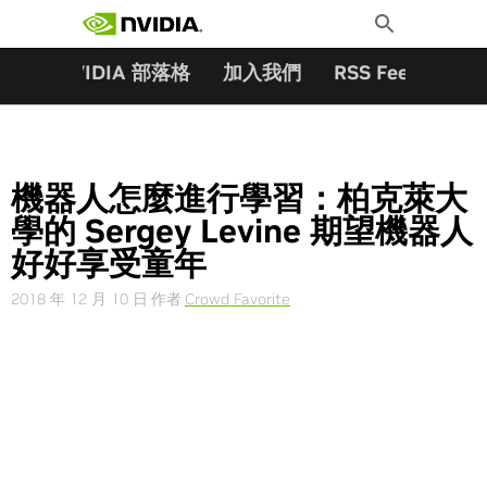
搜尋關鍵字:
Skip
Toggle
to
Search
content
夥伴
NVIDIA 部落格
加入我們
RSS Feeds
訂
機器人怎麼進行學習：柏克萊大
學的 Sergey Levine 期望機器人
好好享受童年
2018 年 12 月 10 日
作者
Crowd Favorite