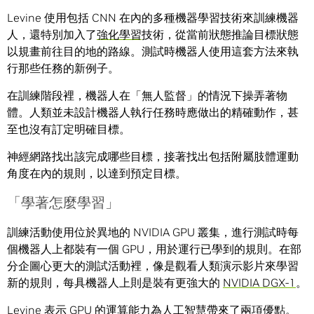
Levine 使用包括 CNN 在內的多種機器學習技術來訓練機器
人，還特別加入了
強化學習
技術，從當前狀態推論目標狀態
以規畫前往目的地的路線。測試時機器人使用這套方法來執
行那些任務的新例子。
在訓練階段裡，機器人在「無人監督」的情況下操弄著物
體。人類並未設計機器人執行任務時應做出的精確動作，甚
至也沒有訂定明確目標。
神經網路找出該完成哪些目標，接著找出包括附屬肢體運動
角度在內的規則，以達到預定目標。
「學著怎麼學習」
訓練活動使用位於異地的 NVIDIA GPU 叢集，進行測試時每
個機器人上都裝有一個 GPU，用於運行已學到的規則。在部
分企圖心更大的測試活動裡，像是觀看人類演示影片來學習
新的規則，每具機器人上則是裝有更強大的
NVIDIA DGX-1
。
Levine 表示 GPU 的運算能力為人工智慧帶來了兩項優點。