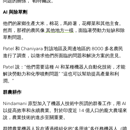
問題的關係，”帕特爾說。
AI
與除草劑
他們的家鄉生產大米，棉花，馬鈴薯，花椰菜和其他主食。
然而，那裡的農民像
其他地方一樣
，面臨著勞動力短缺和除
草劑問題。
Patel 和 Chaniyara 對該地區及周邊地區的 8000 多名農民
進行了調查，以徵求他們所面臨的問題和解決方案的意見。
Patel 說：“他們需要這種 AI 和某種機器人自動化技術，才能
解決勞動力和化學噴劑問題” “這也可以幫助提高產量和利
潤。”
群農耕作
Nindamani 原型加入了機器人技術中所謂的群養工作，用 AI
以提高效率和永續農業。對於印度近 14 億人口的龐大農場來
說，農業技術的進步至關重要。
群體農業機器人旨在通過模組化的“多用途”多任務機器人（噴