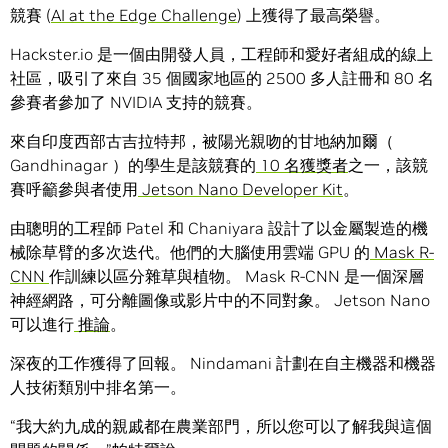
競賽 (
AI at the Edge Challenge
) 上獲得了最高榮譽。
Hackster.io 是一個由開發人員，工程師和愛好者組成的線上
社區，吸引了來自 35 個國家地區的 2500 多人註冊和 80 名
參賽者參加了 NVIDIA 支持的競賽。
來自印度西部古吉拉特邦，被陽光親吻的甘地納加爾（
Gandhinagar ）的學生是該競賽的
10 名獲獎者
之一，該競
賽呼籲參與者使用
Jetson Nano Developer Kit
。
由聰明的工程師 Patel 和 Chaniyara 設計了以金屬製造的機
械除草臂的多次迭代。他們的大腦使用雲端 GPU 的
Mask R-
CNN
作訓練以區分雜草與植物。 Mask R-CNN 是一個深層
神經網路，可分離圖像或影片中的不同對象。 Jetson Nano
可以進行
推論
。
深夜的工作獲得了回報。 Nindamani 計劃在自主機器和機器
人技術類別中排名第一。
“我大約九成的親戚都在農業部門，所以您可以了解我與這個