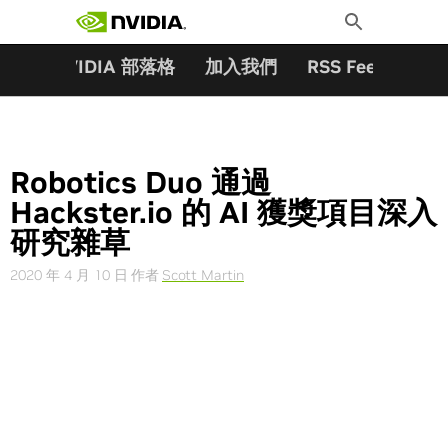
搜尋關鍵字:
Skip
Toggle
to
Search
content
夥伴
NVIDIA 部落格
加入我們
RSS Feeds
訂
Robotics Duo 通過
Hackster.io 的 AI 獲獎項目深入
研究雜草
2020 年 4 月 10 日
作者
Scott Martin