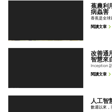
蕉農利
病蟲害
香蕉是全球
閱讀文章
改善通
智慧來
Incepti
閱讀文章
人工智
數週以來，