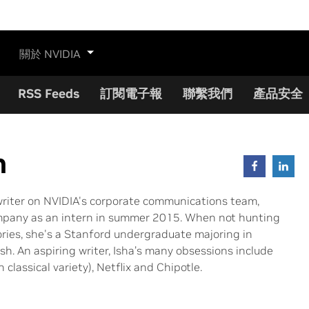
關於 NVIDIA
RSS Feeds
訂閱電子報
聯繫我們
產品安全
n
 writer on NVIDIA's corporate communications team,
ompany as an intern in summer 2015. When not hunting
ries, she's a Stanford undergraduate majoring in
h. An aspiring writer, Isha’s many obsessions include
 classical variety), Netflix and Chipotle.