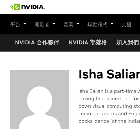
Skip
to
content
平台
開發者
產業
驅動程式
支援
NVIDIA 合作夥伴
NVIDIA 部落格
加入我們
Isha Salia
Isha Salian is a part-time
having first joined the c
down visual computing sto
communications and Englis
books, dance (of the Indian