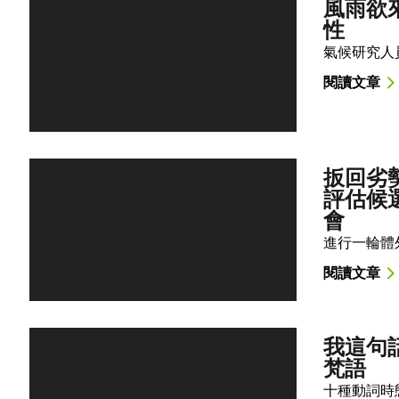
風雨欲
性
氣候研究人
閱讀文章
扳回劣勢
評估候
會
進行一輪體
閱讀文章
我這句
梵語
十種動詞時