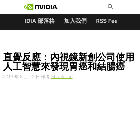
搜尋關鍵字:
Skip
Toggle
to
Search
content
夥伴
NVIDIA 部落格
加入我們
RSS Feeds
訂
直覺反應：內視鏡新創公司使用
人工智慧來發現胃癌和結腸癌
2019 年 8 月 12 日
作者
Isha Salian