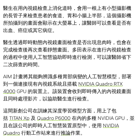
醫生在用內視鏡檢查上消化道時，會用一根上有小型攝影機
的長管子來檢查患者的食道、胃和小腸上半部，這個攝影機
所拍攝到的畫面會顯示在大螢幕上，讓醫師可以查看是否有
出血、癌症或其它病症。
醫生透過即時動態內視鏡畫面檢查是否出現息肉時，也會在
完成檢查後再次查看靜態畫面。多田表示在進行內視鏡檢查
的過程中使用人工智慧協助即時進行檢測，可以讓醫師省下
二次篩查的時間。
AIM 計畫將其能夠辨識多種胃部病變的人工智慧模型，部署
到一個連接現有內視鏡系統且搭載
NVIDIA Quadro RTX
4000
GPU 的裝置上。該裝置會收到即時傳入的內視鏡畫面
且同時處理影片，以協助醫生進行檢查。
這間新創公司在訓練其深度學習模型方面，用上了包
括
TITAN Xp
及
Quadro P6000
在內的多種 NVIDIA GPU，並
且在該公司的即時人工智慧裝置原型中，使用
NVIDIA
Quadro
行動工作站來進行
推論
作業。