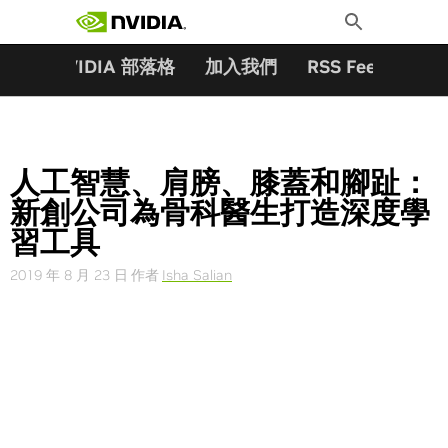
搜尋關鍵字:
Skip
Toggle
to
Search
content
夥伴
NVIDIA 部落格
加入我們
RSS Feeds
訂
人工智慧、肩膀、膝蓋和腳趾：
新創公司為骨科醫生打造深度學
習工具
2019 年 8 月 23 日
作者
Isha Salian