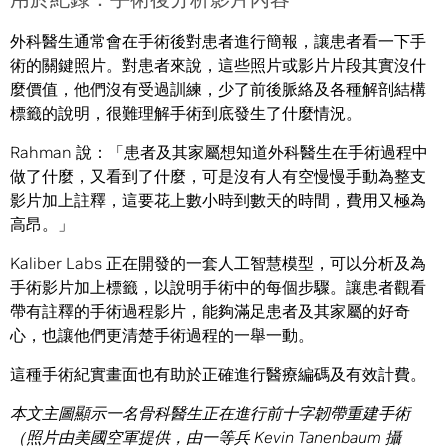
外科醫生通常會在手術後對患者進行簡報，讓患者看一下手
術的關鍵照片。對患者來說，這些照片或影片片段其實沒什
麼價值，他們沒有受過訓練，少了前後脈絡及各種解剖結構
標籤的說明，很難理解手術到底發生了什麼情況。
Rahman 說：「患者及其家屬想知道外科醫生在手術過程中
做了什麼，又看到了什麼，可是沒有人有空慢慢手動為整支
影片加上註釋，這要花上數小時到數天的時間，費用又極為
高昂。」
Kaliber Labs 正在開發的一套人工智慧模型，可以分析及為
手術影片加上標籤，以說明手術中的每個步驟。讓患者觀看
帶有註釋的手術過程影片，能夠滿足患者及其家屬的好奇
心，也讓他們更清楚手術過程的一舉一動。
這種手術紀實畫面也有助於正確進行醫療編碼及有效計費。
本文主圖顯示一名骨科醫生正在進行前十字韌帶重建手術
（照片由美國空軍提供，由一等兵
Kevin Tanenbaum
攝