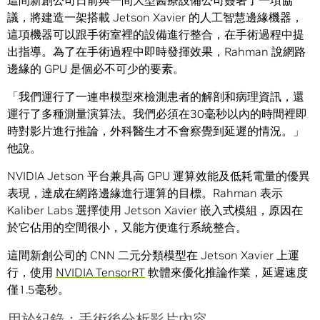
這間新創公司日前與一間大型醫療設備公司簽署了一項協
議，將建造一架搭載 Jetson Xavier 的人工智慧邊緣機器，
這項機器可以跟手術室裡的設備進行整合，在手術過程中提
出指導。為了在手術過程中即時發揮效果，Rahman 說網路
邊緣的 GPU 是個必不可少的要素。
「我們運行了一連串模型來檢測患者的解剖和病理資訊，還
運行了多種測量演算法。我們必須在30毫秒以內的時間裡即
時對影片進行推論，外科醫生才不會察覺到延遲的情況。」
他說。
NVIDIA Jetson 平台兼具高 GPU 運算效能及低耗電量的優異
表現，達成在網路邊緣進行運算的目標。Rahman 表示
Kaliber Labs 選擇使用 Jetson Xavier 嵌入式模組，原因在
於它佔用的空間很小，又能方便進行系統整合。
這間新創公司的 CNN 二元分類模型在 Jetson Xavier 上運
行，使用
NVIDIA TensorRT
軟體來優化推論作業，延遲速度
僅1.5毫秒。
用於紀錄：手術後分析影片內容