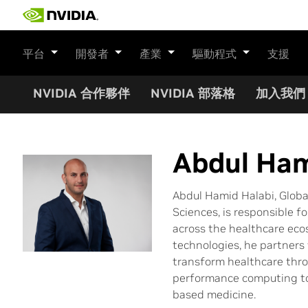
Skip
to
content
平台
開發者
產業
驅動程式
支援
NVIDIA 合作夥伴
NVIDIA 部落格
加入我們
Abdul Ham
Abdul Hamid Halabi, Globa
Sciences, is responsible f
across the healthcare eco
technologies, he partners
transform healthcare thro
performance computing to 
based medicine.