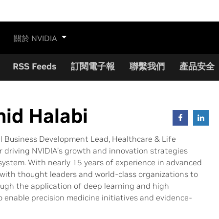
關於 NVIDIA
RSS Feeds
訂閱電子報
聯繫我們
產品安全
id Halabi
l Business Development Lead, Healthcare & Life
or driving NVIDIA’s growth and innovation strategies
system. With nearly 15 years of experience in advanced
 with thought leaders and world-class organizations to
ugh the application of deep learning and high
enable precision medicine initiatives and evidence-