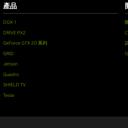
產品
DGX-1
DRIVE PX2
C
GeForce GTX 20 系列
GRID
Jetson
Quadro
SHIELD TV
Tesla