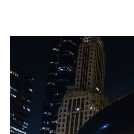
Share
醫療專業人員努力提高服務效率，以應付不
必要工具，希望提高從業人員的生產力及患
而 NVIDIA 在人工智慧醫療扮演著領頭羊
我們今日宣布與 GE Healthcare 與 N
學習平台，把人工智慧的處理實力用在醫學
NVIDIA 藉由於芝加哥舉行的北美放射學
員出席本屆大會。