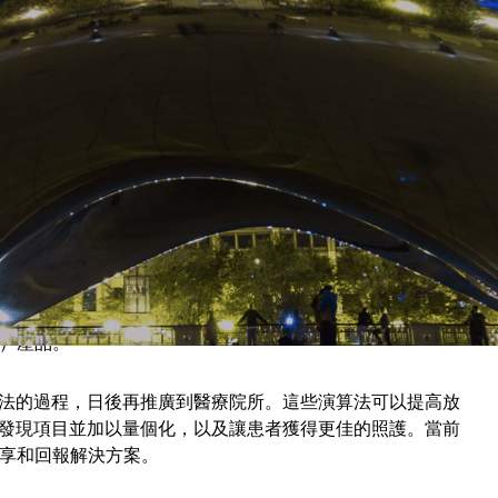
IA
人工智慧平台
表 GE Healthcare 在全球各地的五十萬個醫學影像裝置將導入
NVIDIA 技術的嶄新 Revolution Frontier CT，影像
 Healthcare 的 Applied Intelligence 分析平台，
深度學習演算法的速度。
斷影像的人工智慧市集
產品
讓整個醫療生態體系裡的放射科醫師和資料科學家，能夠運用到機
A 的深度學習平台，打造旗下新推出的
診斷影像的人工智慧市集
ging）產品。
法的過程，日後再推廣到醫療院所。這些演算法可以提高放
發現項目並加以量個化，以及讓患者獲得更佳的照護。當前
像分享和回報解決方案。