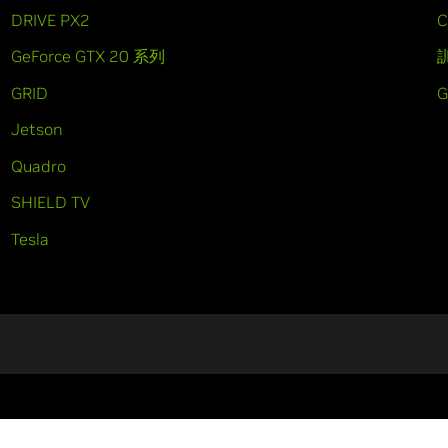
DRIVE PX2
C
GeForce GTX 20 系列
GRID
Jetson
Quadro
SHIELD TV
Tesla