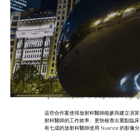
五十萬個
GE
影像裝置將導入
NVID
首先是與 GE Healthcare 的合作案，代
NVIDIA 的人工智慧運算平台。雙方將合作推出採用 
處理速度是前一代的兩倍。NVIDIA 的技術也將用在 GE
以加快日後各項醫療設備建立、部署和運用
Nuance
採用
NVIDIA
平台打造
診
其次是與 Nuance 的合作案，目的是
器學習技術。Nuance 宣布採用 NVIDI
（
AI Marketplace for Diagnostic Ima
這些合作案使得放射科醫師能參與建立演算
射科醫師的工作效率、更快檢查出重點臨床
有七成的放射科醫師使用 Nuance 的影