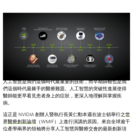
Share
藉由人工智慧來增強醫師的能力。
人工智慧是我們這個時代最重要的技術，而早期篩檢也是我
們這個時代最棘手的醫療難題。人工智慧的突破性進展使得
醫師能更早看見患者身上的症狀，更深入地理解與掌握疾
病。
這正是 NVIDIA 創辦人暨執行長黃仁勳本週在波士頓舉行之
世
界醫療創新論壇
（WMIF）上進行演講的原因。來自全球逾千
位產學兩界的領袖將分享人工智慧與醫療交會的最新創新項