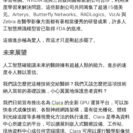
學習有關。NVIDIA 現與三百餘間醫療新創公司合作，利用深
度學習來解決問題。這些新創公司共同籌集了超過15億美
元。Arterys、Butterfly Networks、RADLogics、Viz.Ai 與
Zebra 在醫學影像方面都有著相當優秀的研發成果，許多人
工智慧辨識模型皆已取得 FDA 的批准。
這個進步極為驚人，而這才只是剛起步罷了。
未來展望
人工智慧確能讓未來的醫師擁有超越人類的能力。進步的速
度令人難以置信。
我們該怎麼把這種技術交給醫師？我們又該怎麼把這項技術
納入當前的基礎設施，小心翼翼地保護患者資料？
我們日前宣布推出名為
Clara
的全新 GPU 運算平台，可以加
快各式成像技術、各類神經網路架構，還有從光柵化、體積
到光線追蹤等多種視覺化方法的執行速度。Clara 是專為資料
中心所建立的平台，可以擴展到嵌入式醫療設備、工作站、
現地資料中心或任何雲端環境。Clara 可用以運行醫學影像領