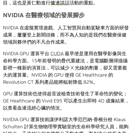
目，這也是黃仁勳進行
爐邊談話
活動的重點。
NVIDIA
在醫療領域的發展腳步
NVIDIA 在虛擬實境遊戲、人工智慧與自動駕駛車方面的研發
成果，屢屢登上新聞頭條，而不為人知的是我們在醫療保健
領域與夥伴們的不凡合作成果。
NVIDIA GPU 運算平台
CUDA
最早便是運用在醫學影像與生
命科學方面。15年前發明的疊代重建法，是電腦斷層掃描攝
影裡一種新的演算法，可以減少 X 光線的劑量，卻又需要龐
大的運算量。NVIDIA 的 GPU 使得 GE Healthcare 的
Revolution CT 系列產品能將輻射降低 82%。
GPU 運算技術也使得超音波檢查技術發生了革命性的變化；
GE Healthcare 的 Vivid E95 可以產生出即時 4D 成像結果，
以查看血液流經心臟的情況。
NVIDIA GPU 運算技術讓伊利諾大學厄巴納-香檳分校 Klaus
Schulten 計算生物物理學實驗室的生命科學研究人員，能夠