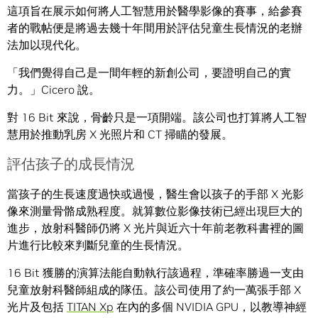
這項旨在展示如何將人工智慧用於醫學影像的賽事，給參賽
者的戰帖便是將過去幾十年間用於評估兒童生長情況的老辦
法加以現代化。
「我們覺得自己是一間年輕的新創公司，要證明自己的實
力。」Cicero 說。
對 16 Bit 來說，骨齡只是一項開端。該公司也打算將人工智
慧用於推動乳房 X 光照片和 CT 掃瞄的發展。
評估孩子的成長情況
當孩子的生長速度過快或過慢，醫生會以孩子的手部 X 光影
像來測量骨骼成熟程度。就算數位影像技術已經出現巨大的
進步，放射科醫師仍將 X 光片與近六十年前老教科書裡的圖
片進行比較來判斷兒童的生長情況。
16 Bit 獲勝的演算法能自動執行該過程，準確率勝過一支由
兒童放射科醫師組成的隊伍。該公司使用了約一萬張手部 X
光片及包括
TITAN Xp
在內的多個 NVIDIA GPU，以教導神經