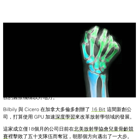
Share
Alexander Bilbily 與 Mark Cicero 兩名醫生經過數年的訓練
成為放射科醫生，可是兩人覺得自己最大的影響力，是在服
務的醫療機構以外地方。
Bilbily 與 Cicero 在加拿大多倫多創辦了
16 Bit
這間新創公
司，打算使用 GPU 加速
深度學習
來改革放射學領域的發展。
這家成立僅18個月的公司日前在
北美放射學協會兒童骨齡競
賽
裡擊敗了五十支隊伍而奪冠，朝那個方向邁出了一大步。