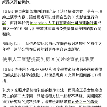
網路來評估骨齡。
16 Bit 在自家
部落格
內詳細介紹了這項解決方案，另有一項
線上演示內容，
讓使用者可以使用自己的 X 光影像進行測
試
。而隸屬我們
Inception 人工智慧新創公司加速器計畫
成
員之一的16 Bit，計畫將其演算法免費提供給美國的數百間
醫院。
Bilbily 說：「我們希望比起自己在擔任放射科醫生的有生之
年裡，這間公司在日後能對更多生命造成影響。」
使用人工智慧提高乳房 X 光片檢查的精準度
16 Bit 也使用 NVIDIA GPU 和深度學習來解決另外兩種覺得
已經成熟的醫學檢測法，那便是乳房 X 光照片跟頭部 CT 掃
描。
乳房 X 光照片是篩檢乳癌的標準方法，而乳癌正是女性癌症
死亡的第二大原因，只是這種方法一點都不準確。美國國家
癌症研究所的資料指出，這些檢測結果
有五分之一的錯失