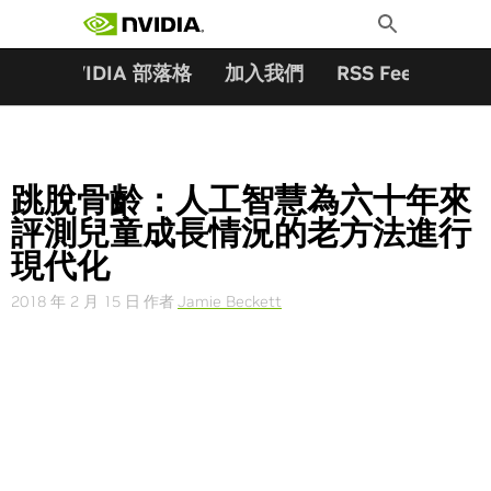
搜尋關鍵字:
Skip
Toggle
to
Search
content
夥伴
NVIDIA 部落格
加入我們
RSS Feeds
訂
跳脫骨齡：人工智慧為六十年來
評測兒童成長情況的老方法進行
現代化
2018 年 2 月 15 日
作者
Jamie Beckett