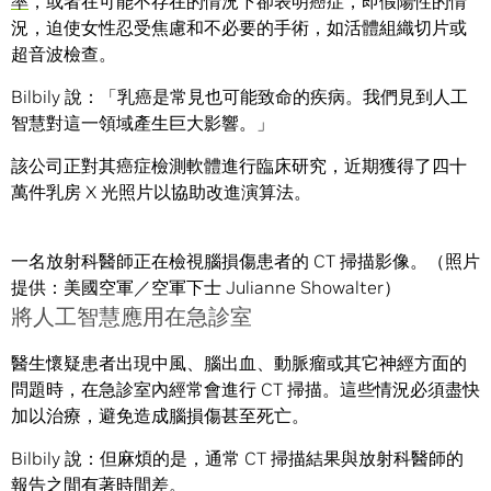
率
，或者在可能不存在的情況下卻表明癌症，即假陽性的情
況，迫使女性忍受焦慮和不必要的手術，如活體組織切片或
超音波檢查。
Bilbily 說：「乳癌是常見也可能致命的疾病。我們見到人工
智慧對這一領域產生巨大影響。」
該公司正對其癌症檢測軟體進行臨床研究，近期獲得了四十
萬件乳房 X 光照片以協助改進演算法。
一名放射科醫師正在檢視腦損傷患者的 CT 掃描影像。（照片
提供：美國空軍／空軍下士 Julianne Showalter）
將人工智慧應用在急診室
醫生懷疑患者出現中風、腦出血、動脈瘤或其它神經方面的
問題時，在急診室內經常會進行 CT 掃描。這些情況必須盡快
加以治療，避免造成腦損傷甚至死亡。
Bilbily 說：但麻煩的是，通常 CT 掃描結果與放射科醫師的
報告之間有著時間差。