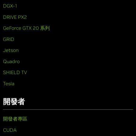
DGX-1
DRIVE PX2
GeForce GTX 20 系列
GRID
Jetson
Quadro
SHIELD TV
Tesla
開發者
開發者專區
CUDA