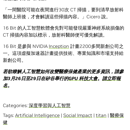
「一間醫院可能在夜間進行30次 CT 掃描，要到清早放射科
醫師上班後，才會解讀這些掃描內容。」Cicero 說。
16 Bit 的人工智慧軟體會先對可能發現嚴重神經系統損傷的
CT 掃描內容加以標示，放射科醫師便可優先解讀。
16 Bit 是參與 NVIDIA
Inception
計畫2200多間新創公司之
一。這項虛擬加速器計畫提供技術、專業知識和市場支持給
新創公司。
若欲瞭解人工智慧如何改變醫療保健產業的更多資訊，請參
加
3
月
26
日至
29
日在矽谷舉行的
GPU
科技大會
。
請立即報
名
。
Categories:
深度學習與人工智慧
Tags:
Artificial Intelligence
|
Social Impact
|
titan
|
醫療保
健