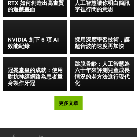
RTX 如何創造出高畫質
人工智慧讓你明白簡訊
的遊戲畫面
字裡行間的意思
NVIDIA 創下 6 項 AI
採用深度學習技術，讓
效能紀錄
超音波的速度再加快
跳脫骨齡：人工智慧為
冠冕堂皇的成就：使用
六十年來評測兒童成長
對抗神經網路為患者量
情況的老方法進行現代
身製作牙冠
化
更多文章