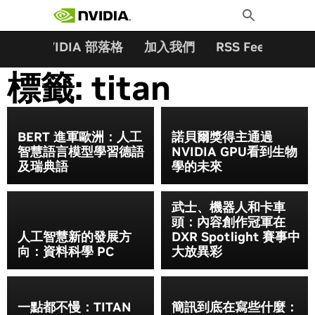
搜尋關鍵字:
Skip
Toggle
to
Search
content
夥伴
NVIDIA 部落格
加入我們
RSS Feeds
訂
標籤:
titan
BERT 進軍歐洲：人工
諾貝爾獎得主通過
智慧語言模型學習德語
NVIDIA GPU看到生物
及瑞典語
學的未來
武士、機器人和卡車
頭：內容創作冠軍在
人工智慧新的發展方
DXR Spotlight 賽事中
向：資料科學 PC
大放異彩
一點都不慢：TITAN
簡訊到底在寫些什麼：