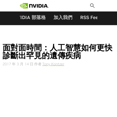
搜尋關鍵字:
Skip
Toggle
to
Search
content
夥伴
NVIDIA 部落格
加入我們
RSS Feeds
訂
面對面時間：人工智慧如何更快
診斷出罕見的遺傳疾病
2017 年 3 月 14 日
作者
Tony Kontzer