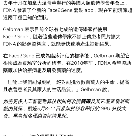
去年十月在加拿大溫哥華舉行的美國人類遺傳學會年會上，
FDNA 發表了全新的 Face2Gene 套裝 app，現在它能辨識超
過兩千種已知的症狀。
Gelbman 表示目前全球有七成的遺傳學家都使用
Face2Gene，隨著這些遺傳學家不斷上傳患者照片擴大
FDNA 的影像資料庫，就能更快速地產生診斷結果。
在 Face2Gene 已成為臨床評估的標準後，Gelbman 期望它
很快成為實驗室分析的標準。在2018年前，FDNA 希望協助
藥廠加快治療病患及研發新藥的速度。
「理論上我們能做到的，絕對能挽救數百萬人的生命，提高
且改善患者及其家人的生活品質。」Gelbman 說。
如需更多人工智慧運算技術如何改變
醫療
及其它產業發展面
貌的資訊，歡迎
5
月
8-11
日參加於矽谷舉行的
GPU
科技大
會。
早鳥報名優惠資訊請見此
。