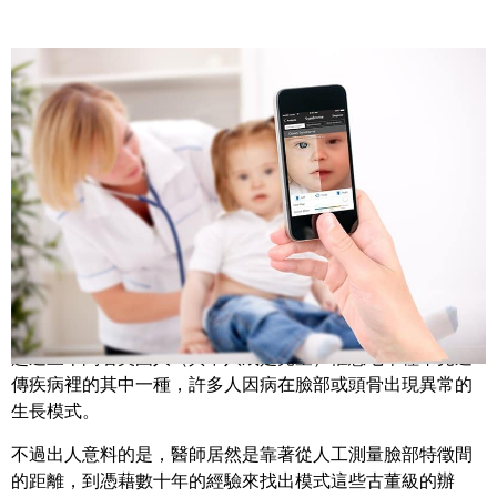
Share
從在社群媒體上標註某人，到在入境處辨識旅客身分，已用
許多場合裡採用臉孔辨識技術。現在有一家新創公司打算運
用這項技術來挽救生命。
超過三千萬名美國人（其中八成是兒童）罹患七千種罕見遺
傳疾病裡的其中一種，許多人因病在臉部或頭骨出現異常的
生長模式。
不過出人意料的是，醫師居然是靠著從人工測量臉部特徵間
的距離，到憑藉數十年的經驗來找出模式這些古董級的辦