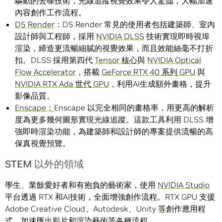
驅動的去噪技術，光線追蹤視覺效果令人驚豔，大幅加速
內容創作工作流程。
D5 Render
：D5 Render 常見的使用者包括建築師、室內
設計師與工程師，採用
NVIDIA DLSS
技術實現即時視埠
渲染，締造更流暢細膩的視覺效果，而且效能絲毫不打折
扣。DLSS 採用第四代
Tensor 核心
與
NVIDIA Optical
Flow Accelerator
，搭載
GeForce RTX 40 系列 GPU
與
NVIDIA RTX Ada 世代 GPU
，利用AI生成額外畫格，提升
影像品質。
Enscape：
Enscape 以完全相同的畫格率，用更高的解析
度為更多幾何圖形實現光線追蹤。這款工具利用 DLSS 增
強即時渲染功能，為建築師和設計師的專案提供流暢的高
保真視覺預覽。
STEM 以外的領域
學生、業餘愛好者和有抱負的藝術家，使用
NVIDIA Studio
平台透過 RTX 和AI技術，全面增強創作流程。RTX GPU 支援
Adobe Creative Cloud、Autodesk、Unity
等
創作應用程
式，加速匯出影片和渲染藝術等各種流程。