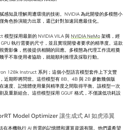
感知及理解周遭環境的技術。NVIDIA 為此開發的多模態小
僅角色扮演能力出眾，還已針對加速回應最佳化。
ruct 模型採用最新的 NVIDIA VILA 與
NVIDIA NeMo
架構，經
X GPU 執行需要的尺寸，並且實現開發者要求的精準度。這款
視覺影像，然後提供相關的回應。多模態為代理工作流程奠
幾乎不靠使用者協助，就能順利推理及採取行動。
initron 128k Instruct 系列；這個小型語言模型套件上下文豐
期即將問世。這些模型有 8B、4B 與 2B 參數幾個版
 PC 在速度、記憶體使用量與精準度之間取得平衡。該模型一次
及重新組合。這些模型採用 GGUF 格式，不僅讓低功耗設
orRT Model Optimizer 讓生成式 AI 如虎添翼
括在本機執行 AI 所需的記憶體和運算資源有限。他們還希望