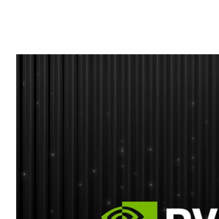
Share
生成式 AI 驅動的筆記型電腦和 PC，
逾 600 款 Windows App 和遊戲，在超過 
靠且低延遲的效能。
NVIDIA 與 Microsoft 在 Microsoft 
造並最佳化 AI 驅動的 App，帶動本機 
RTX GPU，為各種應用情境加速複雜的 AI 
RTX AI PC 利用多模態小型語