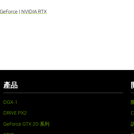
GeForce
|
NVIDIA RTX
產品
DGX-1
DRIVE PX2
C
GeForce GTX 20 系列